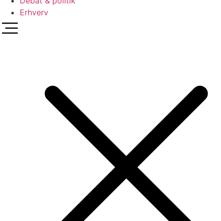
Debat & politik
Erhverv