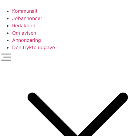
Videre
til
Kommunalt
indhold
Jobannoncer
Redaktion
Om avisen
Annoncering
Den trykte udgave