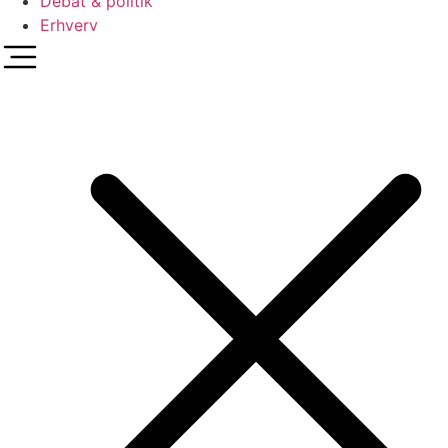
Debat & politik
Erhverv