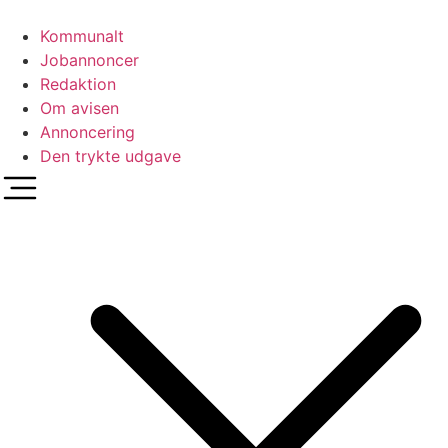
Videre
til
Kommunalt
indhold
Jobannoncer
Redaktion
Om avisen
Annoncering
Den trykte udgave