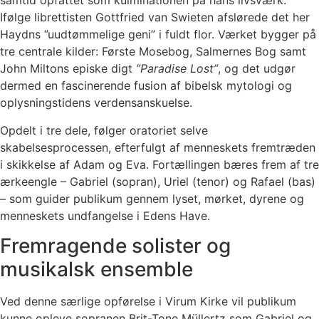
samtid opfattet som kulminationen på hans livsværk.
Ifølge librettisten Gottfried van Swieten afslørede det her
Haydns ”uudtømmelige geni” i fuldt flor. Værket bygger på
tre centrale kilder: Første Mosebog, Salmernes Bog samt
John Miltons episke digt
”Paradise Lost”
, og det udgør
dermed en fascinerende fusion af bibelsk mytologi og
oplysningstidens verdensanskuelse.
Opdelt i tre dele, følger oratoriet selve
skabelsesprocessen, efterfulgt af menneskets fremtræden
i skikkelse af Adam og Eva. Fortællingen bæres frem af tre
ærkeengle – Gabriel (sopran), Uriel (tenor) og Rafael (bas)
– som guider publikum gennem lyset, mørket, dyrene og
menneskets undfangelse i Edens Have.
Fremragende solister og
musikalsk ensemble
Ved denne særlige opførelse i Virum Kirke vil publikum
kunne opleve sopranen Brit-Tone Müllertz som Gabriel og