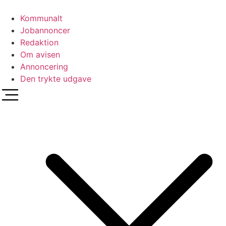
Videre
til
Kommunalt
indhold
Jobannoncer
Redaktion
Om avisen
Annoncering
Den trykte udgave