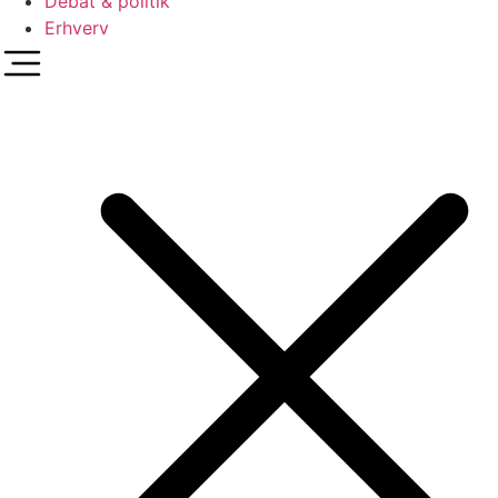
Debat & politik
Erhverv