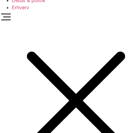
Debat & politik
Erhverv