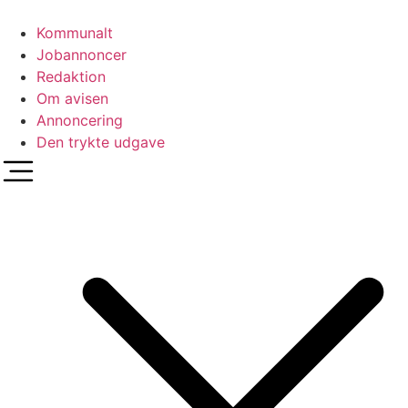
Videre
til
Kommunalt
indhold
Jobannoncer
Redaktion
Om avisen
Annoncering
Den trykte udgave