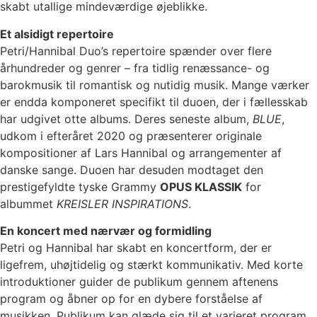
skabt utallige mindeværdige øjeblikke.
Et alsidigt repertoire
Petri/Hannibal Duo’s repertoire spænder over flere
århundreder og genrer – fra tidlig renæssance- og
barokmusik til romantisk og nutidig musik. Mange værker
er endda komponeret specifikt til duoen, der i fællesskab
har udgivet otte albums. Deres seneste album,
BLUE
,
udkom i efteråret 2020 og præsenterer originale
kompositioner af Lars Hannibal og arrangementer af
danske sange. Duoen har desuden modtaget den
prestigefyldte tyske Grammy
OPUS KLASSIK
for
albummet
KREISLER INSPIRATIONS
.
En koncert med nærvær og formidling
Petri og Hannibal har skabt en koncertform, der er
ligefrem, uhøjtidelig og stærkt kommunikativ. Med korte
introduktioner guider de publikum gennem aftenens
program og åbner op for en dybere forståelse af
musikken. Publikum kan glæde sig til et varieret program,