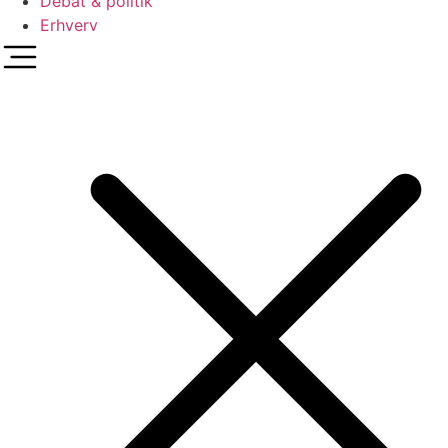
Debat & politik
Erhverv