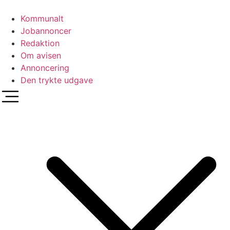
Videre
til
Kommunalt
indhold
Jobannoncer
Redaktion
Om avisen
Annoncering
Den trykte udgave