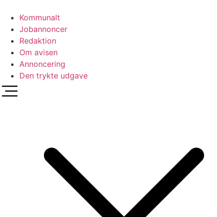
Videre
til
Kommunalt
indhold
Jobannoncer
Redaktion
Om avisen
Annoncering
Den trykte udgave