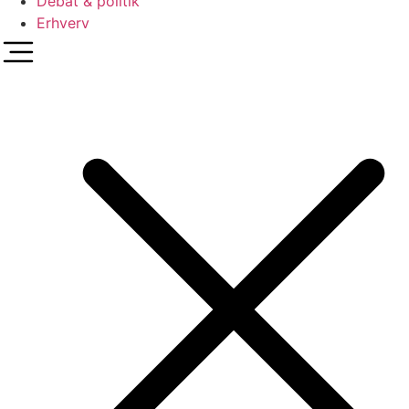
Debat & politik
Erhverv