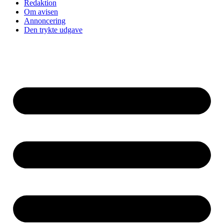
Redaktion
Om avisen
Annoncering
Den trykte udgave