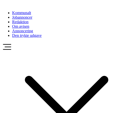
Videre
til
Kommunalt
indhold
Jobannoncer
Redaktion
Om avisen
Annoncering
Den trykte udgave