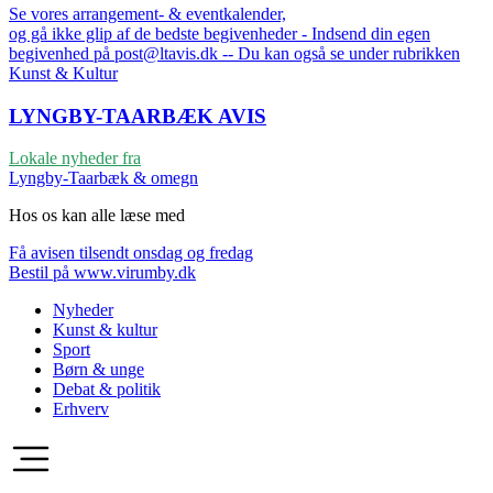
Se vores arrangement- & eventkalender,
og gå ikke glip af de bedste begivenheder - Indsend din egen
begivenhed på post@ltavis.dk -- Du kan også se under rubrikken
Kunst & Kultur
LYNGBY-TAARBÆK
AVIS
Lokale nyheder fra
Lyngby-Taarbæk & omegn
Hos os kan alle læse med
Få avisen tilsendt onsdag og fredag
Bestil på www.virumby.dk
Nyheder
Kunst & kultur
Sport
Børn & unge
Debat & politik
Erhverv