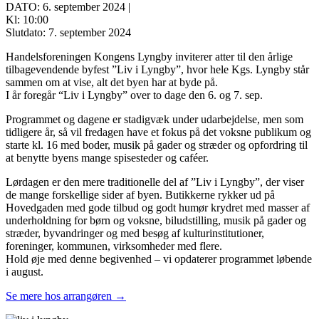
DATO: 6. september 2024 |
Kl: 10:00
Slutdato: 7. september 2024
Handelsforeningen Kongens Lyngby inviterer atter til den årlige
tilbagevendende byfest ”Liv i Lyngby”, hvor hele Kgs. Lyngby står
sammen om at vise, alt det byen har at byde på.
I år foregår “Liv i Lyngby” over to dage den 6. og 7. sep.
Programmet og dagene er stadigvæk under udarbejdelse, men som
tidligere år, så vil fredagen have et fokus på det voksne publikum og
starte kl. 16 med boder, musik på gader og stræder og opfordring til
at benytte byens mange spisesteder og caféer.
Lørdagen er den mere traditionelle del af ”Liv i Lyngby”, der viser
de mange forskellige sider af byen. Butikkerne rykker ud på
Hovedgaden med gode tilbud og godt humør krydret med masser af
underholdning for børn og voksne, biludstilling, musik på gader og
stræder, byvandringer og med besøg af kulturinstitutioner,
foreninger, kommunen, virksomheder med flere.
Hold øje med denne begivenhed – vi opdaterer programmet løbende
i august.
Se mere hos arrangøren →