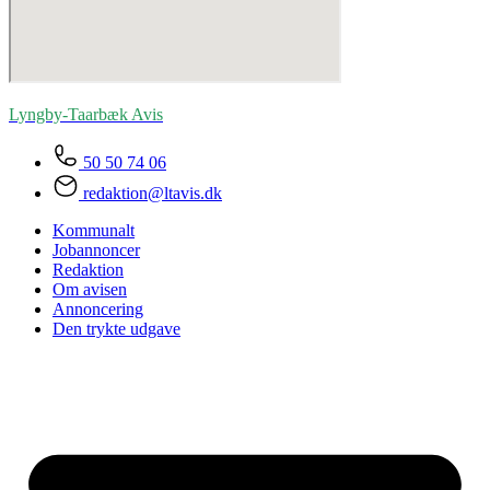
Lyngby-Taarbæk
Avis
50 50 74 06
redaktion@ltavis.dk
Kommunalt
Jobannoncer
Redaktion
Om avisen
Annoncering
Den trykte udgave