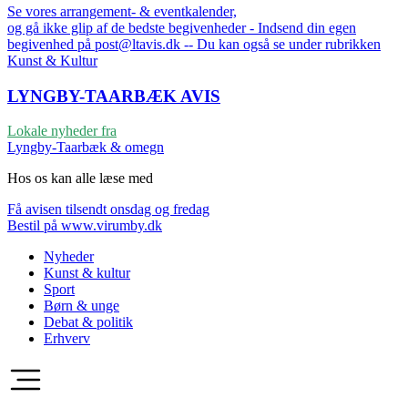
Se vores arrangement- & eventkalender,
og gå ikke glip af de bedste begivenheder - Indsend din egen
begivenhed på post@ltavis.dk -- Du kan også se under rubrikken
Kunst & Kultur
LYNGBY-TAARBÆK
AVIS
Lokale nyheder fra
Lyngby-Taarbæk & omegn
Hos os kan alle læse med
Få avisen tilsendt onsdag og fredag
Bestil på www.virumby.dk
Nyheder
Kunst & kultur
Sport
Børn & unge
Debat & politik
Erhverv