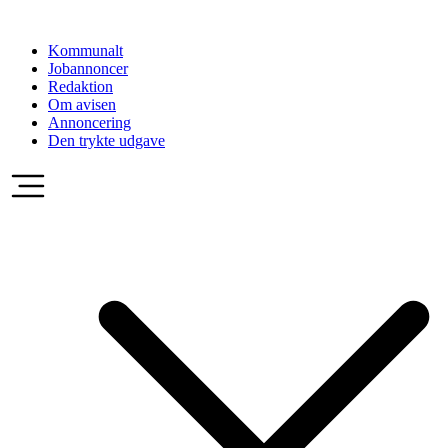
Videre
til
Kommunalt
indhold
Jobannoncer
Redaktion
Om avisen
Annoncering
Den trykte udgave