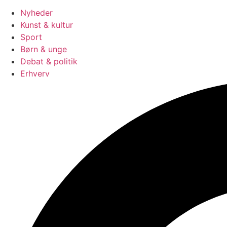
Nyheder
Kunst & kultur
Sport
Børn & unge
Debat & politik
Erhverv