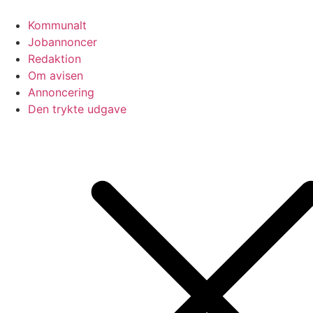
Videre
til
Kommunalt
indhold
Jobannoncer
Redaktion
Om avisen
Annoncering
Den trykte udgave