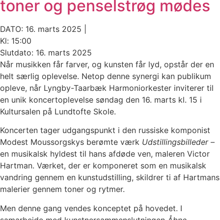
toner og penselstrøg mødes
DATO: 16. marts 2025 |
Kl: 15:00
Slutdato: 16. marts 2025
Når musikken får farver, og kunsten får lyd, opstår der en
helt særlig oplevelse. Netop denne synergi kan publikum
opleve, når Lyngby-Taarbæk Harmoniorkester inviterer til
en unik koncertoplevelse søndag den 16. marts kl. 15 i
Kultursalen på Lundtofte Skole.
Koncerten tager udgangspunkt i den russiske komponist
Modest Moussorgskys berømte værk
Udstillingsbilleder
–
en musikalsk hyldest til hans afdøde ven, maleren Victor
Hartman. Værket, der er komponeret som en musikalsk
vandring gennem en kunstudstilling, skildrer ti af Hartmans
malerier gennem toner og rytmer.
Men denne gang vendes konceptet på hovedet. I
samarbejde med kunstnersammenslutningen
Åbne