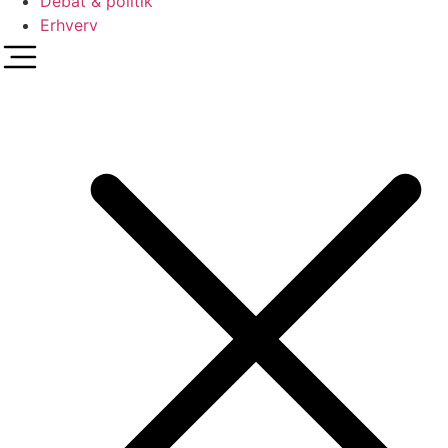
Debat & politik
Erhverv