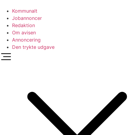
Videre
til
Kommunalt
indhold
Jobannoncer
Redaktion
Om avisen
Annoncering
Den trykte udgave