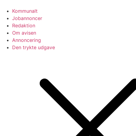
Videre
til
Kommunalt
indhold
Jobannoncer
Redaktion
Om avisen
Annoncering
Den trykte udgave