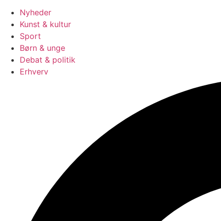
Nyheder
Kunst & kultur
Sport
Børn & unge
Debat & politik
Erhverv