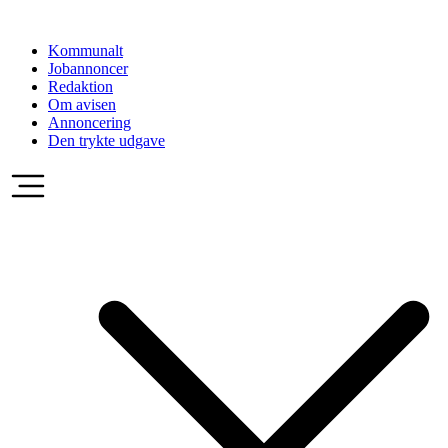
Videre
til
Kommunalt
indhold
Jobannoncer
Redaktion
Om avisen
Annoncering
Den trykte udgave