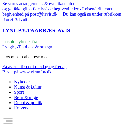
Se vores arrangement- & eventkalender,
og gå ikke glip af de bedste begivenheder - Indsend din egen
begivenhed på post@ltavis.dk -- Du kan også se under rubrikken
Kunst & Kultur
LYNGBY-TAARBÆK
AVIS
Lokale nyheder fra
Lyngby-Taarbæk & omegn
Hos os kan alle læse med
Få avisen tilsendt onsdag og fredag
Bestil på www.virumby.dk
Nyheder
Kunst & kultur
Sport
Børn & unge
Debat & politik
Erhverv