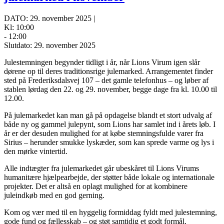
DATO: 29. november 2025 |
Kl: 10:00
- 12:00
Slutdato: 29. november 2025
Julestemningen begynder tidligt i år, når Lions Virum igen slår
dørene op til deres traditionsrige julemarked. Arrangementet finder
sted på Frederiksdalsvej 107 – det gamle telefonhus – og løber af
stablen lørdag den 22. og 29. november, begge dage fra kl. 10.00 til
12.00.
På julemarkedet kan man gå på opdagelse blandt et stort udvalg af
både ny og gammel julepynt, som Lions har samlet ind i årets løb. I
år er der desuden mulighed for at købe stemningsfulde varer fra
Sirius – herunder smukke lyskæder, som kan sprede varme og lys i
den mørke vintertid.
Alle indtægter fra julemarkedet går ubeskåret til Lions Virums
humanitære hjælpearbejde, der støtter både lokale og internationale
projekter. Det er altså en oplagt mulighed for at kombinere
juleindkøb med en god gerning.
Kom og vær med til en hyggelig formiddag fyldt med julestemning,
gode fund og fællesskab – og støt samtidig et godt formål.