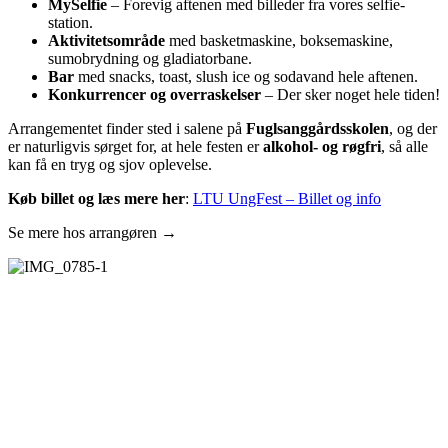
MySelfie
– Forevig aftenen med billeder fra vores selfie-
station.
Aktivitetsområde
med basketmaskine, boksemaskine,
sumobrydning og gladiatorbane.
Bar
med snacks, toast, slush ice og sodavand hele aftenen.
Konkurrencer og overraskelser
– Der sker noget hele tiden!
Arrangementet finder sted i salene på
Fuglsanggårdsskolen
, og der
er naturligvis sørget for, at hele festen er
alkohol- og røgfri
, så alle
kan få en tryg og sjov oplevelse.
Køb billet og læs mere her
:
LTU UngFest – Billet og info
Se mere hos arrangøren →