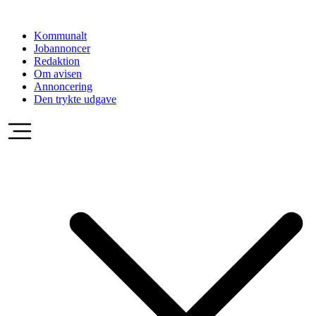
Videre
til
Kommunalt
indhold
Jobannoncer
Redaktion
Om avisen
Annoncering
Den trykte udgave