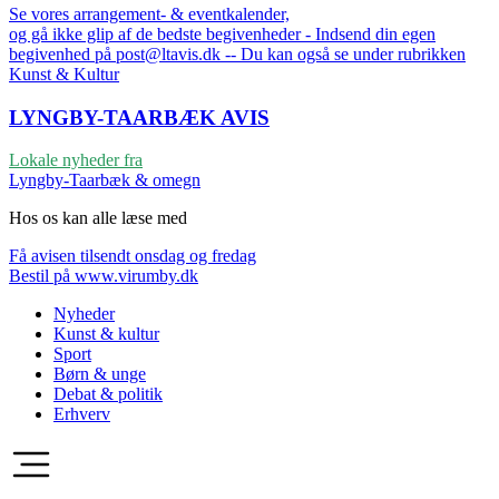
Se vores arrangement- & eventkalender,
og gå ikke glip af de bedste begivenheder - Indsend din egen
begivenhed på post@ltavis.dk -- Du kan også se under rubrikken
Kunst & Kultur
LYNGBY-TAARBÆK
AVIS
Lokale nyheder fra
Lyngby-Taarbæk & omegn
Hos os kan alle læse med
Få avisen tilsendt onsdag og fredag
Bestil på www.virumby.dk
Nyheder
Kunst & kultur
Sport
Børn & unge
Debat & politik
Erhverv