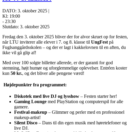
DATO: 3. oktober 2025 |
Kl: 19:00
- 23:30
Slutdato: 3. oktober 2025
Fredag den 3. oktober 2025 bliver der for alvor skruet op for festen,
når LTU inviterer alle elever i 7. og 8. klasse til
UngFest
på
Fuglsanggårdsskolen – og der er lagt i kakkelovnen til en aften, du
ikke vil gå glip af!
Med over 100 solgte billetter allerede, er der garanti for god
stemning, højt humør og uforglemmelige oplevelser. Entréen koster
kun
50 kr.
, og det bliver alle pengene værd!
Højdepunkter fra programmet:
Diskotek med live DJ og lysshow
– Festen starter her!
Gaming Lounge
med PlayStation og computerspil for alle
gamere.
Festival-makeup
– Glimmer og perler med en professionel
makeup-artist!
Silent Disco
– Dans til din egen musik med høretelefoner og
live DJ.