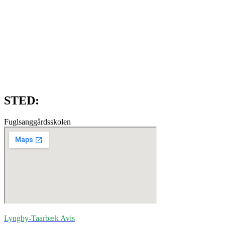
STED:
Fuglsanggårdsskolen
Lyngby-Taarbæk
Avis