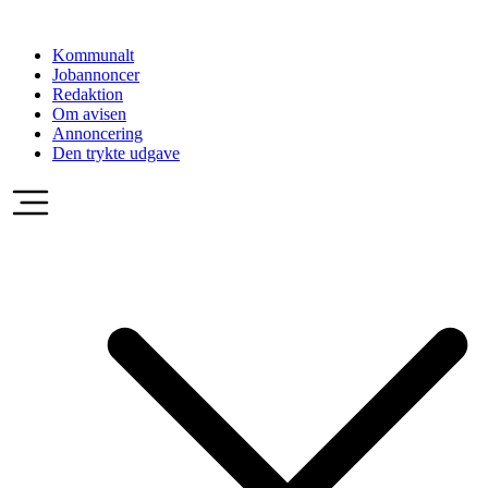
Videre
til
Kommunalt
indhold
Jobannoncer
Redaktion
Om avisen
Annoncering
Den trykte udgave