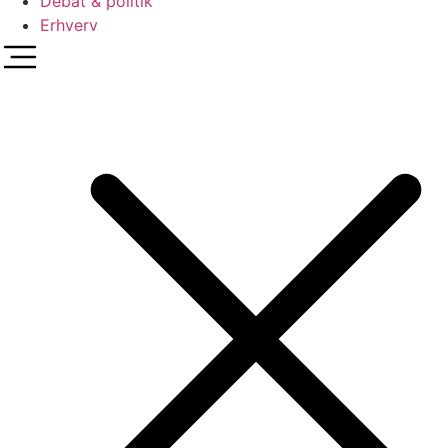
Debat & politik
Erhverv