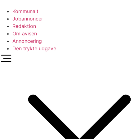
Videre
til
Kommunalt
indhold
Jobannoncer
Redaktion
Om avisen
Annoncering
Den trykte udgave