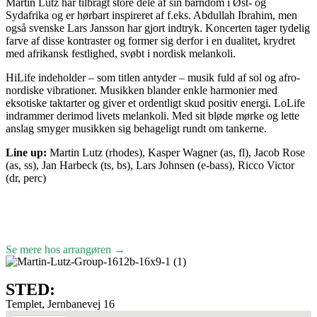
Martin Lutz har tilbragt store dele af sin barndom i Øst- og
Sydafrika og er hørbart inspireret af f.eks. Abdullah Ibrahim, men
også svenske Lars Jansson har gjort indtryk. Koncerten tager tydelig
farve af disse kontraster og former sig derfor i en dualitet, krydret
med afrikansk festlighed, svøbt i nordisk melankoli.
HiLife indeholder – som titlen antyder – musik fuld af sol og afro-
nordiske vibrationer. Musikken blander enkle harmonier med
eksotiske taktarter og giver et ordentligt skud positiv energi. LoLife
indrammer derimod livets melankoli. Med sit bløde mørke og lette
anslag smyger musikken sig behageligt rundt om tankerne.
Line up:
Martin Lutz (rhodes), Kasper Wagner (as, fl), Jacob Rose
(as, ss), Jan Harbeck (ts, bs), Lars Johnsen (e-bass), Ricco Victor
(dr, perc)
Se mere hos arrangøren →
STED:
Templet, Jernbanevej 16