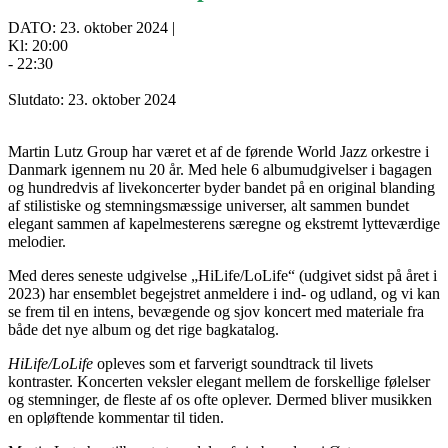
DATO: 23. oktober 2024 |
Kl: 20:00
- 22:30
Slutdato: 23. oktober 2024
Martin Lutz Group har været et af de førende World Jazz orkestre i
Danmark igennem nu 20 år. Med hele 6 albumudgivelser i bagagen
og hundredvis af livekoncerter byder bandet på en original blanding
af stilistiske og stemningsmæssige universer, alt sammen bundet
elegant sammen af kapelmesterens særegne og ekstremt lytteværdige
melodier.
Med deres seneste udgivelse „HiLife/LoLife“ (udgivet sidst på året i
2023) har ensemblet begejstret anmeldere i ind- og udland, og vi kan
se frem til en intens, bevægende og sjov koncert med materiale fra
både det nye album og det rige bagkatalog.
HiLife/LoLife
opleves som et farverigt soundtrack til livets
kontraster. Koncerten veksler elegant mellem de forskellige følelser
og stemninger, de fleste af os ofte oplever. Dermed bliver musikken
en opløftende kommentar til tiden.