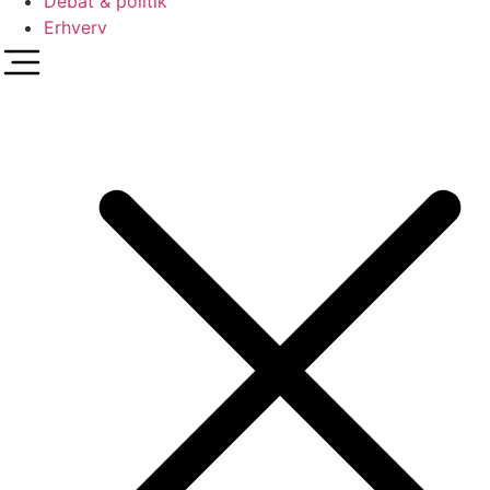
Debat & politik
Erhverv