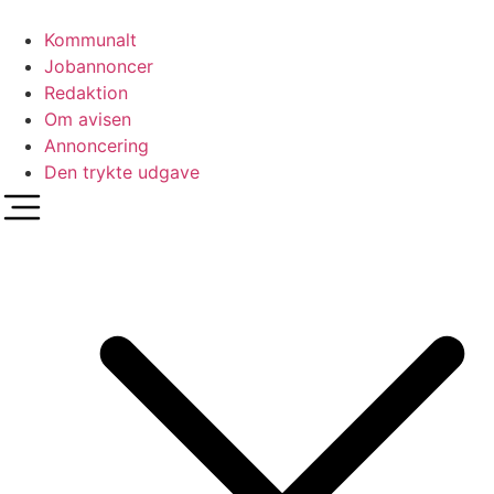
Videre
til
Kommunalt
indhold
Jobannoncer
Redaktion
Om avisen
Annoncering
Den trykte udgave