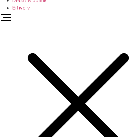
Debat & politik
Erhverv