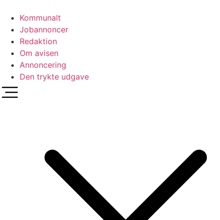
Videre
til
Kommunalt
indhold
Jobannoncer
Redaktion
Om avisen
Annoncering
Den trykte udgave