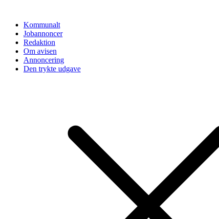
Videre
til
Kommunalt
indhold
Jobannoncer
Redaktion
Om avisen
Annoncering
Den trykte udgave