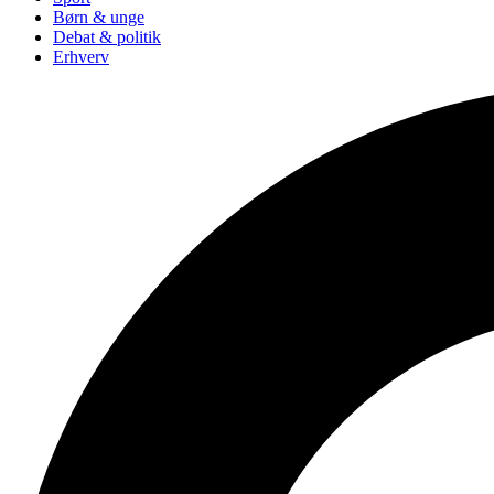
Børn & unge
Debat & politik
Erhverv