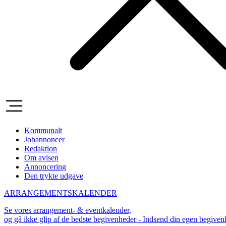
Kommunalt
Jobannoncer
Redaktion
Om avisen
Annoncering
Den trykte udgave
ARRANGEMENTSKALENDER
Se vores arrangement- & eventkalender,
og gå ikke glip af de bedste begivenheder - Indsend din egen begive