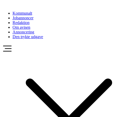
Videre
til
Kommunalt
indhold
Jobannoncer
Redaktion
Om avisen
Annoncering
Den trykte udgave