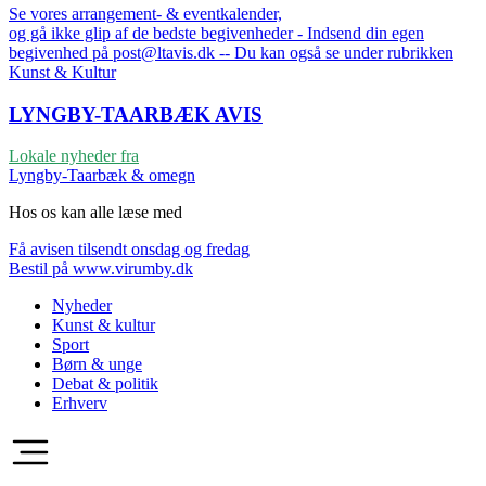
Se vores arrangement- & eventkalender,
og gå ikke glip af de bedste begivenheder - Indsend din egen
begivenhed på post@ltavis.dk -- Du kan også se under rubrikken
Kunst & Kultur
LYNGBY-TAARBÆK
AVIS
Lokale nyheder fra
Lyngby-Taarbæk & omegn
Hos os kan alle læse med
Få avisen tilsendt onsdag og fredag
Bestil på www.virumby.dk
Nyheder
Kunst & kultur
Sport
Børn & unge
Debat & politik
Erhverv