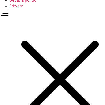
Debat & politik
Erhverv