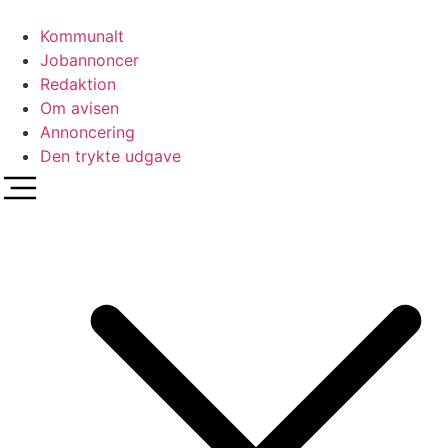
Videre
til
Kommunalt
indhold
Jobannoncer
Redaktion
Om avisen
Annoncering
Den trykte udgave