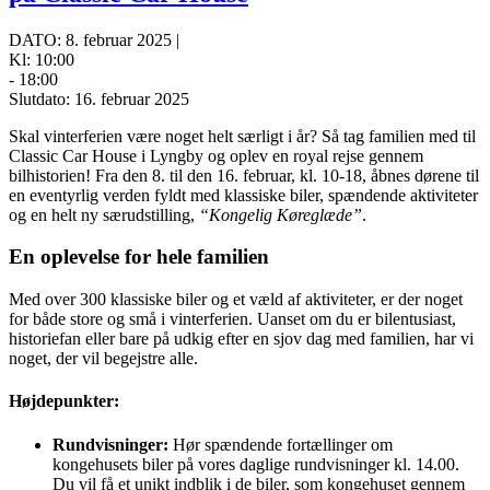
DATO: 8. februar 2025 |
Kl: 10:00
- 18:00
Slutdato: 16. februar 2025
Skal vinterferien være noget helt særligt i år? Så tag familien med til
Classic Car House i Lyngby og oplev en royal rejse gennem
bilhistorien! Fra den 8. til den 16. februar, kl. 10-18, åbnes dørene til
en eventyrlig verden fyldt med klassiske biler, spændende aktiviteter
og en helt ny særudstilling,
“Kongelig Køreglæde”
.
En oplevelse for hele familien
Med over 300 klassiske biler og et væld af aktiviteter, er der noget
for både store og små i vinterferien. Uanset om du er bilentusiast,
historiefan eller bare på udkig efter en sjov dag med familien, har vi
noget, der vil begejstre alle.
Højdepunkter:
Rundvisninger:
Hør spændende fortællinger om
kongehusets biler på vores daglige rundvisninger kl. 14.00.
Du vil få et unikt indblik i de biler, som kongehuset gennem