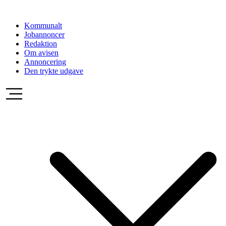
Videre
til
Kommunalt
indhold
Jobannoncer
Redaktion
Om avisen
Annoncering
Den trykte udgave