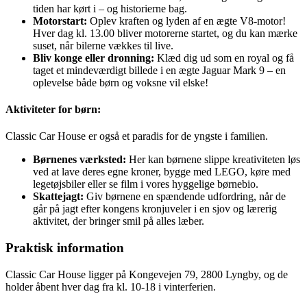
tiden har kørt i – og historierne bag.
Motorstart:
Oplev kraften og lyden af en ægte V8-motor!
Hver dag kl. 13.00 bliver motorerne startet, og du kan mærke
suset, når bilerne vækkes til live.
Bliv konge eller dronning:
Klæd dig ud som en royal og få
taget et mindeværdigt billede i en ægte Jaguar Mark 9 – en
oplevelse både børn og voksne vil elske!
Aktiviteter for børn:
Classic Car House er også et paradis for de yngste i familien.
Børnenes værksted:
Her kan børnene slippe kreativiteten løs
ved at lave deres egne kroner, bygge med LEGO, køre med
legetøjsbiler eller se film i vores hyggelige børnebio.
Skattejagt:
Giv børnene en spændende udfordring, når de
går på jagt efter kongens kronjuveler i en sjov og lærerig
aktivitet, der bringer smil på alles læber.
Praktisk information
Classic Car House ligger på Kongevejen 79, 2800 Lyngby, og de
holder åbent hver dag fra kl. 10-18 i vinterferien.