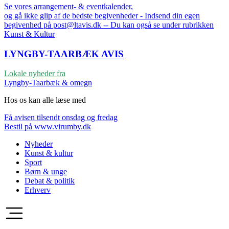
Se vores arrangement- & eventkalender,
og gå ikke glip af de bedste begivenheder - Indsend din egen
begivenhed på post@ltavis.dk -- Du kan også se under rubrikken
Kunst & Kultur
LYNGBY-TAARBÆK
AVIS
Lokale nyheder fra
Lyngby-Taarbæk & omegn
Hos os kan alle læse med
Få avisen tilsendt onsdag og fredag
Bestil på www.virumby.dk
Nyheder
Kunst & kultur
Sport
Børn & unge
Debat & politik
Erhverv