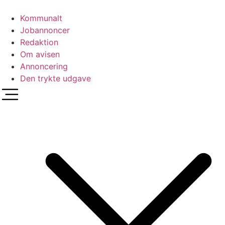
Videre
til
Kommunalt
indhold
Jobannoncer
Redaktion
Om avisen
Annoncering
Den trykte udgave