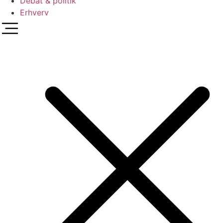
Debat & politik
Erhverv