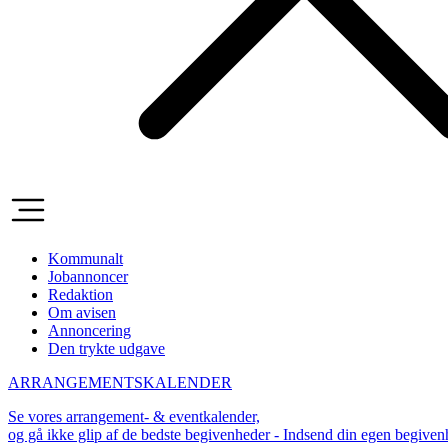
Kommunalt
Jobannoncer
Redaktion
Om avisen
Annoncering
Den trykte udgave
ARRANGEMENTSKALENDER
Se vores arrangement- & eventkalender,
og gå ikke glip af de bedste begivenheder - Indsend din egen begive