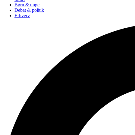
Børn & unge
Debat & politik
Erhverv