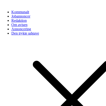
Videre
til
Kommunalt
indhold
Jobannoncer
Redaktion
Om avisen
Annoncering
Den trykte udgave