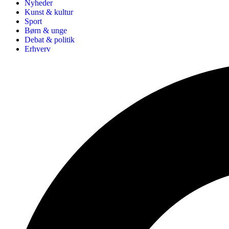
Nyheder
Kunst & kultur
Sport
Børn & unge
Debat & politik
Erhverv