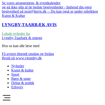
Se vores arrangement- & eventkalender,
og gå ikke glip af de bedste begivenheder - Indsend din egen
begivenhed på post@ltavis.dk -- Du kan også se under rubrikken
Kunst & Kultur
LYNGBY-TAARBÆK
AVIS
Lokale nyheder fra
Lyngby-Taarbæk & omegn
Hos os kan alle læse med
Få avisen tilsendt onsdag og fredag
Bestil på www.virumby.dk
Nyheder
Kunst & kultur
Sport
Børn & unge
Debat & politik
Erhverv