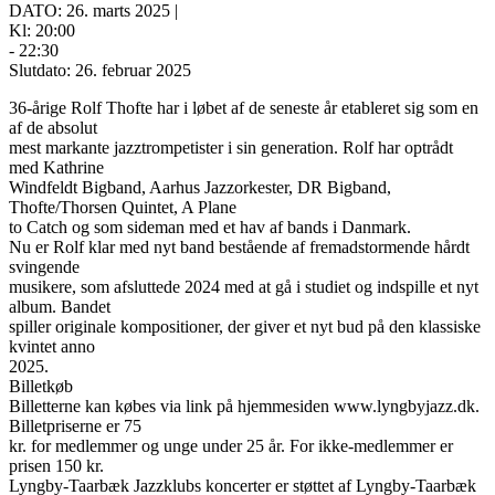
DATO: 26. marts 2025 |
Kl: 20:00
- 22:30
Slutdato: 26. februar 2025
36-årige Rolf Thofte har i løbet af de seneste år etableret sig som en
af de absolut
mest markante jazztrompetister i sin generation. Rolf har optrådt
med Kathrine
Windfeldt Bigband, Aarhus Jazzorkester, DR Bigband,
Thofte/Thorsen Quintet, A Plane
to Catch og som sideman med et hav af bands i Danmark.
Nu er Rolf klar med nyt band bestående af fremadstormende hårdt
svingende
musikere, som afsluttede 2024 med at gå i studiet og indspille et nyt
album. Bandet
spiller originale kompositioner, der giver et nyt bud på den klassiske
kvintet anno
2025.
Billetkøb
Billetterne kan købes via link på hjemmesiden www.lyngbyjazz.dk.
Billetpriserne er 75
kr. for medlemmer og unge under 25 år. For ikke-medlemmer er
prisen 150 kr.
Lyngby-Taarbæk Jazzklubs koncerter er støttet af Lyngby-Taarbæk