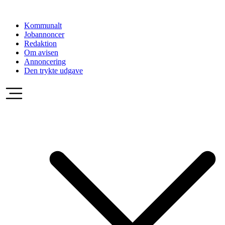
Videre
til
Kommunalt
indhold
Jobannoncer
Redaktion
Om avisen
Annoncering
Den trykte udgave