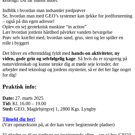
kedeligt! Du får blandt andet:
Indblik i hvordan man indsamler jordprøver
Se, hvordan man med GEO’s systemer kan tjekke for jordforurening
– også på din egen adresse!
Oplev en sej geoteknisk maskine “in action”
Lær hvordan jordens hårdhed påvirker vandets bevægelse
Prøv selv kræfter med, hvordan sand, grus, sten og ler spiller en
rolle i byggeri
Det bliver en eftermiddag fyldt med
hands-on aktiviteter, ny
viden, gode grin og selvfølgelig kage
. Så hvis du er nysgerrig på
naturvidenskab og kunne tænke dig at møde seje kvinder, der
arbejder med teknologi og jordens mysterier, så er det her lige noget
for dig!
Praktisk info:
Dato:
27. marts 2025
Tid:
Kl. 16.00 – 19.00
Sted:
GEO, Maglebjergvej 1, 2800 Kgs. Lyngby
Tilmeld dig her!
(Vær opmærksom på, at der kan være begrænsede pladser)
Vi glæder os til en jordnær og inspirerende aften – ses vi hos GEO?