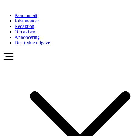
Videre
til
Kommunalt
indhold
Jobannoncer
Redaktion
Om avisen
Annoncering
Den trykte udgave