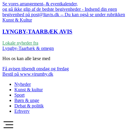
Se vores arrangement- & eventkalender,
og gå ikke glip af de bedste begivenheder - Indsend din egen
begivenhed på post@ltavis.dk -- Du kan også se under rubrikken
Kunst & Kultur
LYNGBY-TAARBÆK
AVIS
Lokale nyheder fra
Lyngby-Taarbæk & omegn
Hos os kan alle læse med
Få avisen tilsendt onsdag og fredag
Bestil på www.virumby.dk
Nyheder
Kunst & kultur
Sport
Børn & unge
Debat & politik
Erhverv