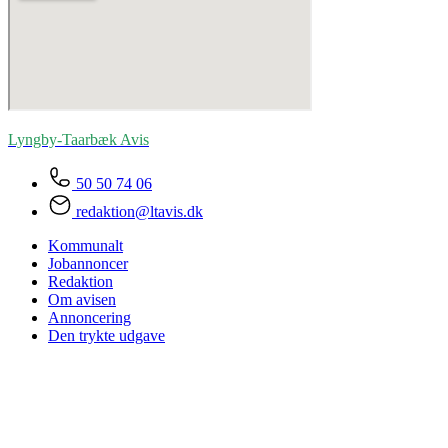
Lyngby-Taarbæk
Avis
50 50 74 06
redaktion@ltavis.dk
Kommunalt
Jobannoncer
Redaktion
Om avisen
Annoncering
Den trykte udgave