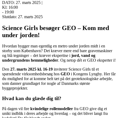
DATO: 27. marts 2025 |
Kl: 16:00
- 19:00
Slutdato: 27. marts 2025
Science Girls besøger GEO – Kom med
under jorden!
Hvordan bygger man egentlig en metro under jorden midt i en
storby som København? Det kræver mere end bare gravemaskiner
og blå tegninger – det kræver ekspertise i
jord, vand og
undergrundens hemmeligheder
. Og netop dét er GEO eksperter i!
Den
27. marts 2025 kl. 16-19
inviterer Science Girls til et
spændende virksomhedsbesøg hos
GEO
i Kongens Lyngby. Her får
du mulighed for at komme helt tæt på det geoteknologiske arbejde,
som danner grundlaget for nogle af Danmarks største
byggeprojekter.
Hvad kan du glæde dig til?
På dagen vil fire
kvindelige rollemodeller
fra GEO give dig et
unikt indblik i deres arbejde og hverdag – og det bliver langt fra