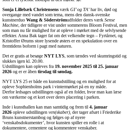
Sonja Lillebæk Christensens
værk
GI’ og TA’
har liv, død og
overgange med vandet som tema, mens den dansk-svenske
kunstnerduo
Wang & Söderström
udfolder deres værk
Sense
Machine
, der tidligere er vist under sommerens Bloom Festival, men
som man nu får mulighed for at opleve i mørket med de selvlysende
effekter. Anna Bak tager fat om det velkendte tegn – Fyrtårnet, og
Kristoffer Ørums store lysende østers er en spekulation over en
fremtidens boform i pagt med naturen.
Det er gratis at besøge
NYT LYS
, som tændes ved skumringstid og
slukkes igen kl. 20.00.
Udstillingen kan opleves fra
19. november 2025 til 25. januar
2026
og er er åben
tirsdag til søndag
.
NYT LYS 25 er både en kunstudstilling og en mulighed for at
opleve Sophienholms park i vintermørket på en ny måde.
Derfor ledsages udstillingen også af en folder, hvor man kan læse
om værkerne og et kort over deres placering i parken.
Inde i kunsthallen kan man samtidig og frem til
4. januar
2026
opleve udstillingen
ven(skaber)
,
der tager afsæt i Friederike
Bruns kunstnerstambog og følges op af nyere
‘venskabsdokumenter’, hvor kunsten spiller en rolle i at
dokumentere, cementere og kommentere venskaber.