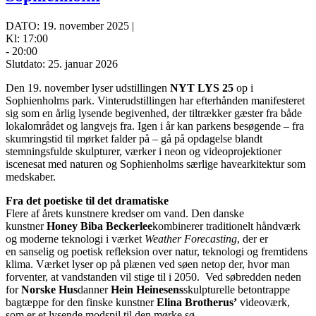
DATO: 19. november 2025 |
Kl: 17:00
- 20:00
Slutdato: 25. januar 2026
Den 19. november lyser udstillingen
NYT LYS
25
op i
Sophienholms park. Vinterudstillingen har efterhånden manifesteret
sig som en årlig lysende begivenhed, der tiltrækker gæster fra både
lokalområdet og langvejs fra. Igen i år kan parkens besøgende – fra
skumringstid til mørket falder på – gå på opdagelse blandt
stemningsfulde skulpturer, værker i neon og videoprojektioner
iscenesat med naturen og Sophienholms særlige havearkitektur som
medskaber.
Fra det poetiske til det dramatiske
Flere af årets kunstnere kredser om vand. Den danske
kunstner
Honey Biba Beckerlee
kombinerer traditionelt håndværk
og moderne teknologi i værket
Weather Forecasting
, der er
en sanselig og poetisk refleksion over natur, teknologi og fremtidens
klima. Værket lyser op på plænen ved søen netop der, hvor man
forventer, at vandstanden vil stige til i 2050. Ved søbredden neden
for
Norske Hus
danner
Hein Heinesens
skulpturelle betontrappe
bagtæppe for den finske kunstner
Elina Brotherus’
videoværk,
som er et lysende modspil til den mørke sø.