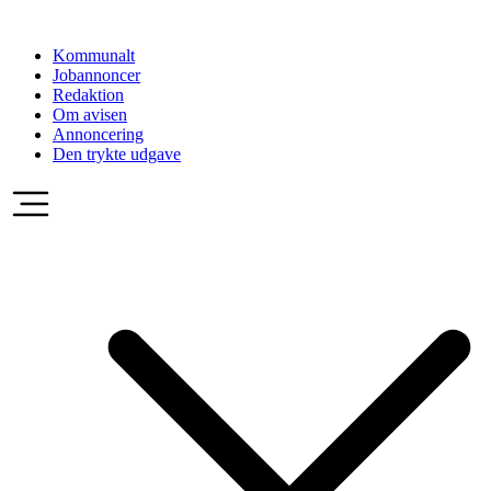
Videre
til
Kommunalt
indhold
Jobannoncer
Redaktion
Om avisen
Annoncering
Den trykte udgave