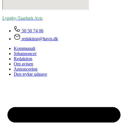
Lyngby-Taarbæk
Avis
50 50 74 06
redaktion@ltavis.dk
Kommunalt
Jobannoncer
Redaktion
Om avisen
Annoncering
Den trykte udgave