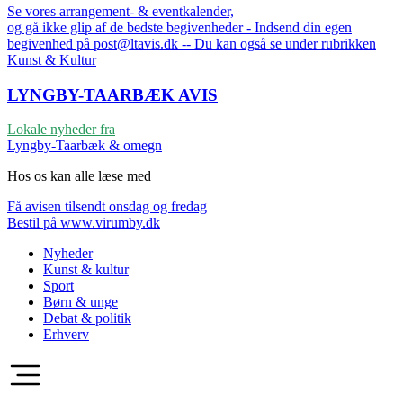
Se vores arrangement- & eventkalender,
og gå ikke glip af de bedste begivenheder - Indsend din egen
begivenhed på post@ltavis.dk -- Du kan også se under rubrikken
Kunst & Kultur
LYNGBY-TAARBÆK
AVIS
Lokale nyheder fra
Lyngby-Taarbæk & omegn
Hos os kan alle læse med
Få avisen tilsendt onsdag og fredag
Bestil på www.virumby.dk
Nyheder
Kunst & kultur
Sport
Børn & unge
Debat & politik
Erhverv