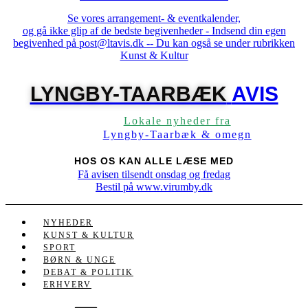
Se vores arrangement- & eventkalender,
og gå ikke glip af de bedste begivenheder - Indsend din egen
begivenhed på post@ltavis.dk -- Du kan også se under rubrikken
Kunst & Kultur
LYNGBY-TAARBÆK
AVIS
Lokale nyheder fra
Lyngby-Taarbæk & omegn
HOS OS KAN ALLE LÆSE MED
Få avisen tilsendt onsdag og fredag
Bestil på www.virumby.dk
NYHEDER
KUNST & KULTUR
SPORT
BØRN & UNGE
DEBAT & POLITIK
ERHVERV