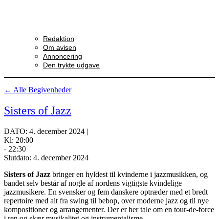
Redaktion
Om avisen
Annoncering
Den trykte udgave
← Alle Begivenheder
Sisters of Jazz
DATO: 4. december 2024 |
Kl: 20:00
- 22:30
Slutdato: 4. december 2024
Sisters of Jazz
bringer en hyldest til kvinderne i jazzmusikken, og
bandet selv består af nogle af nordens vigtigste kvindelige
jazzmusikere. En svensker og fem danskere optræder med et bredt
repertoire med alt fra swing til bebop, over moderne jazz og til nye
kompositioner og arrangementer. Der er her tale om en tour-de-force
i ren og skær musikalitet og instrumentalisme.