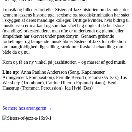
I musik og billeder fortæller Sisters of Jazz historien om kvinder, der
gennem jazzens historie pga. sexisme og racediskrimination har stået
i skyggen af deres mandlige kolleger. Driftige kvinder, hvis bidrag til
musikarven er markant og som har stået bag nogle af de helt store
(mandlige) orkesterledere, men ofte er underkendt og glemte eller
simpelthen har skrevet under pseudonym. Gennem gribende
fortællinger og fængende musik åbner Sisters of Jazz for reflektion
om mangfoldighed, ligestilling, strukturel forskelsbehandling mm.
både da og nu.
Kom og få en ny vinkel på jazzhistorien – og masser af god musik.
Line up:
Anna Pauline Andersson (Sang, Kapelmester,
Arrangement, komposition), Pernille Bévort (Tenorsax/Altsax), Lis
Wessberg (Trombone), Catrine Ullerup Frølund (piano), Benita
Haastrup (Trommer, Percussion), Ida Hvid (Bas)
Se mere hos arrangøren →