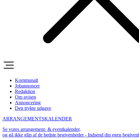
Kommunalt
Jobannoncer
Redaktion
Om avisen
Annoncering
Den trykte udgave
ARRANGEMENTSKALENDER
Se vores arrangement- & eventkalender,
og gå ikke glip af de bedste begivenheder - Indsend din egen begive