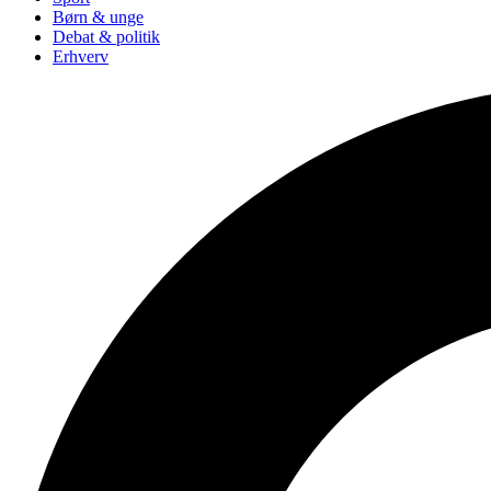
Børn & unge
Debat & politik
Erhverv