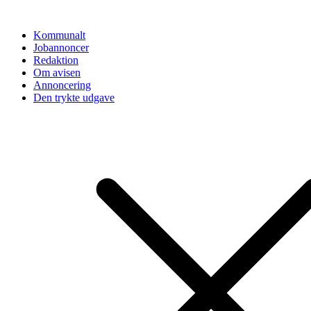
Videre
til
Kommunalt
indhold
Jobannoncer
Redaktion
Om avisen
Annoncering
Den trykte udgave