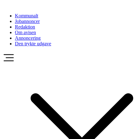
Videre
til
Kommunalt
indhold
Jobannoncer
Redaktion
Om avisen
Annoncering
Den trykte udgave