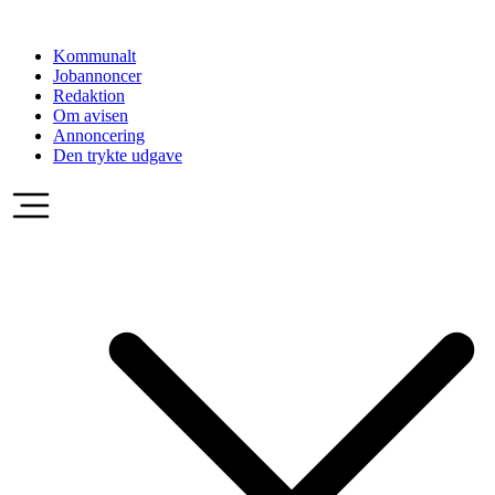
Videre
til
Kommunalt
indhold
Jobannoncer
Redaktion
Om avisen
Annoncering
Den trykte udgave