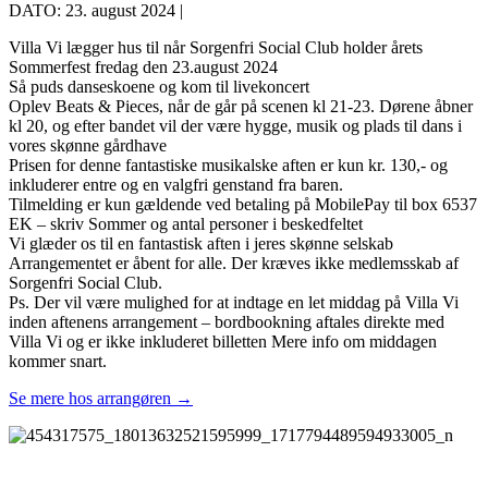
DATO: 23. august 2024 |
Villa Vi lægger hus til når Sorgenfri Social Club holder årets
Sommerfest fredag den 23.august 2024
Så puds danseskoene og kom til livekoncert
Oplev Beats & Pieces, når de går på scenen kl 21-23. Dørene åbner
kl 20, og efter bandet vil der være hygge, musik og plads til dans i
vores skønne gårdhave
Prisen for denne fantastiske musikalske aften er kun kr. 130,- og
inkluderer entre og en valgfri genstand fra baren.
Tilmelding er kun gældende ved betaling på MobilePay til box 6537
EK – skriv Sommer og antal personer i beskedfeltet
Vi glæder os til en fantastisk aften i jeres skønne selskab
Arrangementet er åbent for alle. Der kræves ikke medlemsskab af
Sorgenfri Social Club.
Ps. Der vil være mulighed for at indtage en let middag på Villa Vi
inden aftenens arrangement – bordbookning aftales direkte med
Villa Vi og er ikke inkluderet billetten Mere info om middagen
kommer snart.
Se mere hos arrangøren →