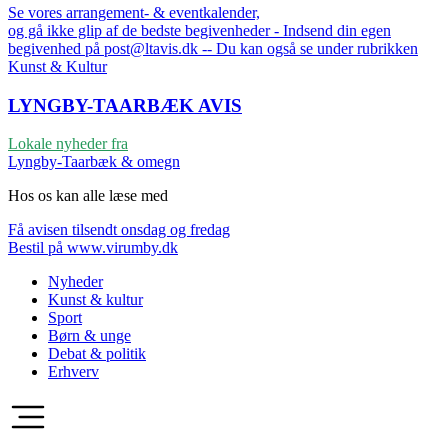
Se vores arrangement- & eventkalender,
og gå ikke glip af de bedste begivenheder - Indsend din egen
begivenhed på post@ltavis.dk -- Du kan også se under rubrikken
Kunst & Kultur
LYNGBY-TAARBÆK
AVIS
Lokale nyheder fra
Lyngby-Taarbæk & omegn
Hos os kan alle læse med
Få avisen tilsendt onsdag og fredag
Bestil på www.virumby.dk
Nyheder
Kunst & kultur
Sport
Børn & unge
Debat & politik
Erhverv