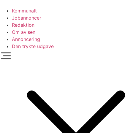
Videre
til
Kommunalt
indhold
Jobannoncer
Redaktion
Om avisen
Annoncering
Den trykte udgave