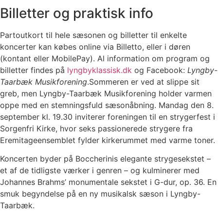
Billetter og praktisk info
Partoutkort til hele sæsonen og billetter til enkelte
koncerter kan købes online via Billetto, eller i døren
(kontant eller MobilePay). Al information om program og
billetter findes på
lyngbyklassisk.dk
og Facebook:
Lyngby-
Taarbæk Musikforening
.Sommeren er ved at slippe sit
greb, men Lyngby-Taarbæk Musikforening holder varmen
oppe med en stemningsfuld sæsonåbning. Mandag den 8.
september kl. 19.30 inviterer foreningen til en strygerfest i
Sorgenfri Kirke, hvor seks passionerede strygere fra
Eremitageensemblet fylder kirkerummet med varme toner.
Koncerten byder på Boccherinis elegante strygesekstet –
et af de tidligste værker i genren – og kulminerer med
Johannes Brahms’ monumentale sekstet i G-dur, op. 36. En
smuk begyndelse på en ny musikalsk sæson i Lyngby-
Taarbæk.