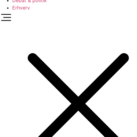
Debat & politik
Erhverv