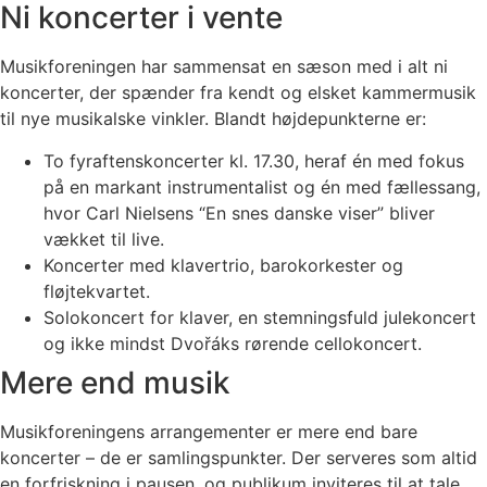
Ni koncerter i vente
Musikforeningen har sammensat en sæson med i alt ni
koncerter, der spænder fra kendt og elsket kammermusik
til nye musikalske vinkler. Blandt højdepunkterne er:
To fyraftenskoncerter kl. 17.30, heraf én med fokus
på en markant instrumentalist og én med fællessang,
hvor Carl Nielsens “En snes danske viser” bliver
vækket til live.
Koncerter med klavertrio, barokorkester og
fløjtekvartet.
Solokoncert for klaver, en stemningsfuld julekoncert
og ikke mindst Dvořáks rørende cellokoncert.
Mere end musik
Musikforeningens arrangementer er mere end bare
koncerter – de er samlingspunkter. Der serveres som altid
en forfriskning i pausen, og publikum inviteres til at tale