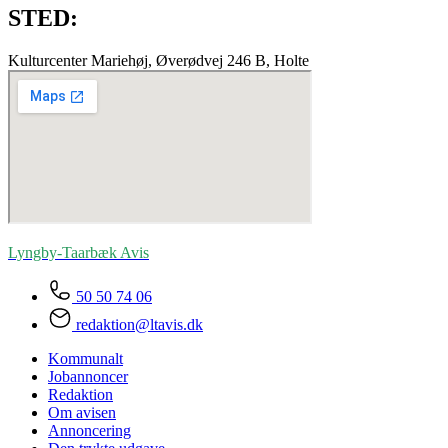
STED:
Kulturcenter Mariehøj, Øverødvej 246 B, Holte
Lyngby-Taarbæk
Avis
50 50 74 06
redaktion@ltavis.dk
Kommunalt
Jobannoncer
Redaktion
Om avisen
Annoncering