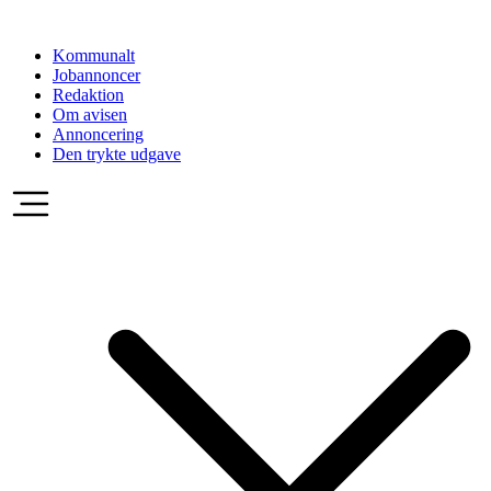
Videre
til
Kommunalt
indhold
Jobannoncer
Redaktion
Om avisen
Annoncering
Den trykte udgave