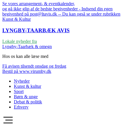
Se vores arrangement- & eventkalender,
og gå ikke glip af de bedste begivenheder - Indsend din egen
begivenhed på post@ltavis.dk -- Du kan også se under rubrikken
Kunst & Kultur
LYNGBY-TAARBÆK
AVIS
Lokale nyheder fra
Lyngby-Taarbæk & omegn
Hos os kan alle læse med
Få avisen tilsendt onsdag og fredag
Bestil på www.virumby.dk
Nyheder
Kunst & kultur
Sport
Børn & unge
Debat & politik
Erhverv