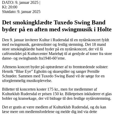
DATO: 9. januar 2025 |
Kl: 20:00
Slutdato: 9. januar 2025
Det smokingklædte Tuxedo Swing Band
byder på en aften med swingmusik i Holte
Den 9. januar inviterer Kultur i Rudersdal til en nytårskoncert fyldt
med swingmusik, gæstesolister og festlig stemning. Det 18 mand
store smokingklædte band byder på en nytårskoncert, der vil få
caféområdet på Kulturcenter Mariehøj til at genlyde af toner fra store
danse- og swingbands fra1940-60’erne.
Aftenens koncert byder på optrædener af to fremtrædende solister:
Henrik “Blue Eye” Egholm og skuespiller og sanger Pernille
Schrøder. Sammen med Tuxedo Swing Band vil de sørge for en
uforglemmelig musikoplevelse.
Billetter til koncerten koster 175 kr., men for medlemmer af
Kulturklub Rudersdal er prisen 150 kr. Billetprisen inkluderer et glas
bobler og kransekage, der vil bidrage til den festlige nytårsstemning.
Det er gratis at være medlem af Kulturklub Rudersdal, og du kan
læse mere om medlemsfordelene og melde dig ind via dette