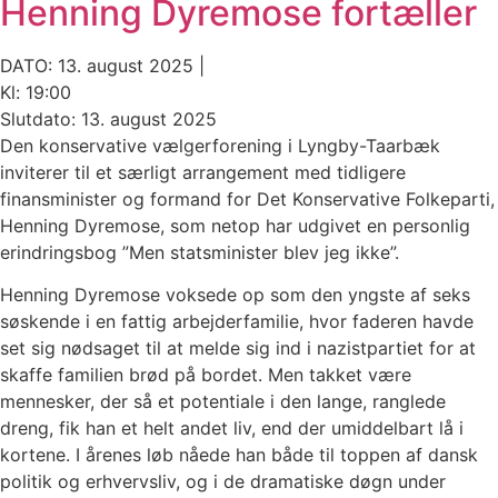
Henning Dyremose fortæller
DATO: 13. august 2025 |
Kl: 19:00
Slutdato: 13. august 2025
Den konservative vælgerforening i Lyngby-Taarbæk
inviterer til et særligt arrangement med tidligere
finansminister og formand for Det Konservative Folkeparti,
Henning Dyremose, som netop har udgivet en personlig
erindringsbog ”Men statsminister blev jeg ikke”.
Henning Dyremose voksede op som den yngste af seks
søskende i en fattig arbejderfamilie, hvor faderen havde
set sig nødsaget til at melde sig ind i nazistpartiet for at
skaffe familien brød på bordet. Men takket være
mennesker, der så et potentiale i den lange, ranglede
dreng, fik han et helt andet liv, end der umiddelbart lå i
kortene. I årenes løb nåede han både til toppen af dansk
politik og erhvervsliv, og i de dramatiske døgn under