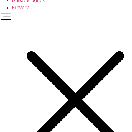
Debat & politik
Erhverv