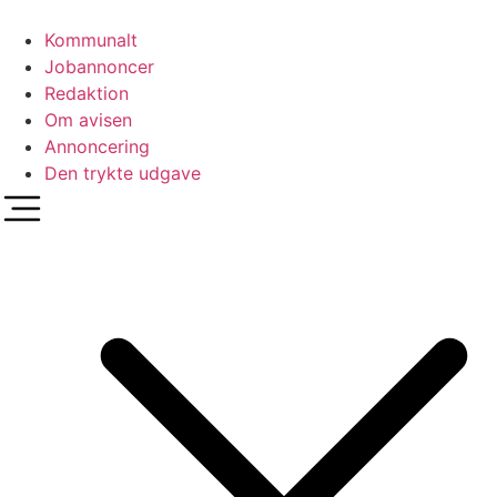
Videre
til
Kommunalt
indhold
Jobannoncer
Redaktion
Om avisen
Annoncering
Den trykte udgave