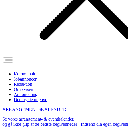
Kommunalt
Jobannoncer
Redaktion
Om avisen
Annoncering
Den trykte udgave
ARRANGEMENTSKALENDER
Se vores arrangement- & eventkalender,
og gå ikke glip af de bedste begivenheder - Indsend din egen begive