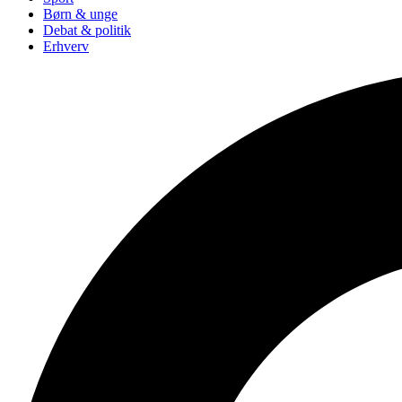
Børn & unge
Debat & politik
Erhverv