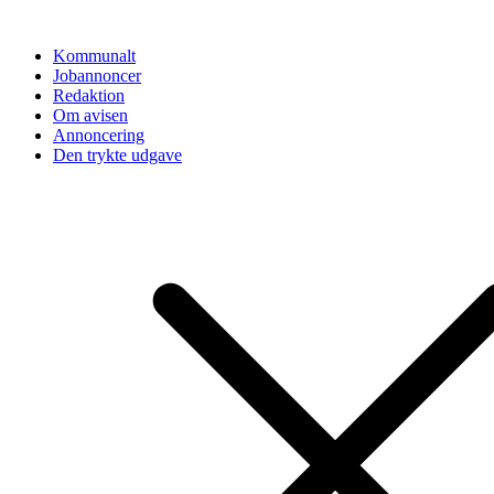
Videre
til
Kommunalt
indhold
Jobannoncer
Redaktion
Om avisen
Annoncering
Den trykte udgave