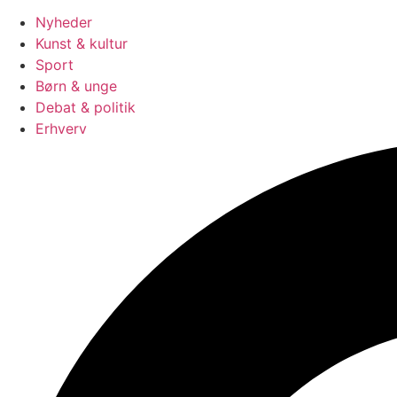
Nyheder
Kunst & kultur
Sport
Børn & unge
Debat & politik
Erhverv