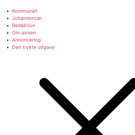
Videre
til
Kommunalt
indhold
Jobannoncer
Redaktion
Om avisen
Annoncering
Den trykte udgave