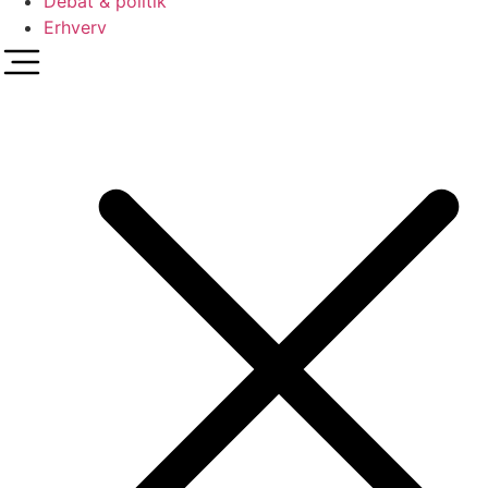
Debat & politik
Erhverv