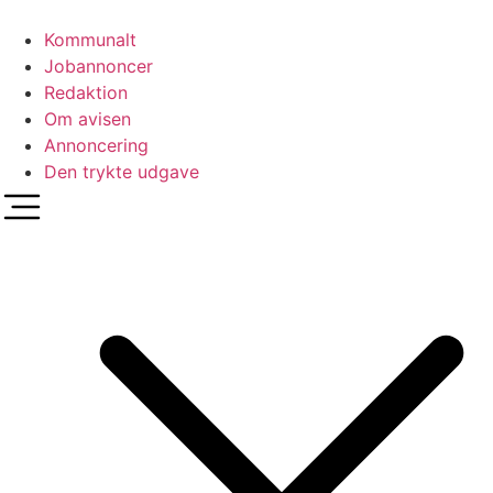
Videre
til
Kommunalt
indhold
Jobannoncer
Redaktion
Om avisen
Annoncering
Den trykte udgave