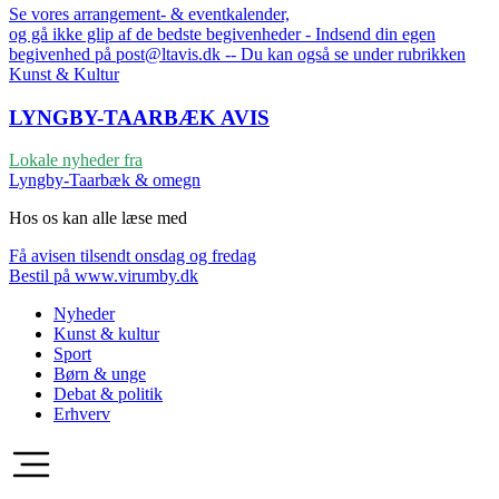
Se vores arrangement- & eventkalender,
og gå ikke glip af de bedste begivenheder - Indsend din egen
begivenhed på post@ltavis.dk -- Du kan også se under rubrikken
Kunst & Kultur
LYNGBY-TAARBÆK
AVIS
Lokale nyheder fra
Lyngby-Taarbæk & omegn
Hos os kan alle læse med
Få avisen tilsendt onsdag og fredag
Bestil på www.virumby.dk
Nyheder
Kunst & kultur
Sport
Børn & unge
Debat & politik
Erhverv