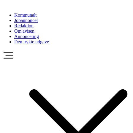
Videre
til
Kommunalt
indhold
Jobannoncer
Redaktion
Om avisen
Annoncering
Den trykte udgave