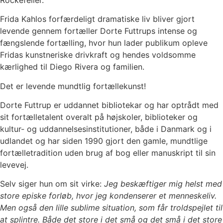
Frida Kahlos forfærdeligt dramatiske liv bliver gjort
levende gennem fortæller Dorte Futtrups intense og
fængslende fortælling, hvor hun lader publikum opleve
Fridas kunstneriske drivkraft og hendes voldsomme
kærlighed til Diego Rivera og familien.
Det er levende mundtlig fortællekunst!
Dorte Futtrup er uddannet bibliotekar og har optrådt med
sit fortælletalent overalt på højskoler, biblioteker og
kultur- og uddannelsesinstitutioner, både i Danmark og i
udlandet og har siden 1990 gjort den gamle, mundtlige
fortælletradition uden brug af bog eller manuskript til sin
levevej.
Selv siger hun om sit virke:
Jeg beskæftiger mig helst med
s
tore episke forløb, hvor jeg kondenserer et menneskeliv.
Men også den lille sublime situation, som får troldspejlet til
at splintre. Både det store i det små og det små i det store