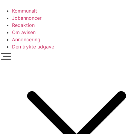
Videre
til
Kommunalt
indhold
Jobannoncer
Redaktion
Om avisen
Annoncering
Den trykte udgave