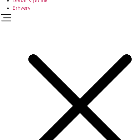
Debat & politik
Erhverv