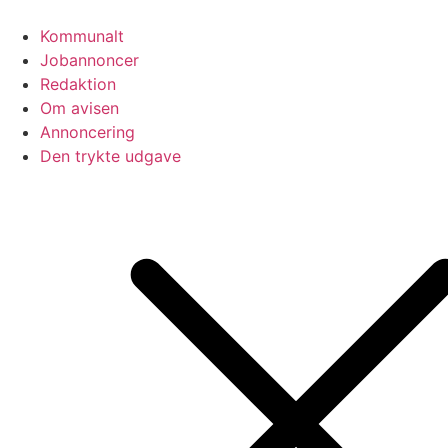
Videre
til
Kommunalt
indhold
Jobannoncer
Redaktion
Om avisen
Annoncering
Den trykte udgave