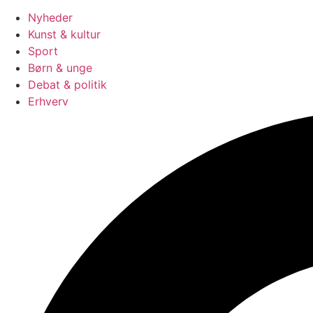
Nyheder
Kunst & kultur
Sport
Børn & unge
Debat & politik
Erhverv