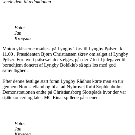
sende dem til redaktionen.
.
Foto:
Jan
Krogsaa
Motorcyklisterne mødtes på Lyngby Torv til Lyngby Pølser kl.
11.00 . Præsidenten Bjørn Christiansen skrev om salget af Lyngby
Pølser: For hvert pølsesæt der sælges, går der 7 kr til julegaver til
børnehjem doneret af Lyngby Boldklub så spis løs med god
samvittighed.
Efter denne festlige start foran Lyngby Rådhus kørte man en tur
gennem Nordsjælland og bl.a. ad Nybrovej forbi Sophienholm.
Demonstrationen endte på Christiansborg Slotsplads hvor der var
støttekoncert og taler. MC Einar spillede på scenen.
.
Foto:
Jan
Krogsaa