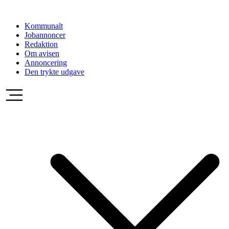
Videre
til
Kommunalt
indhold
Jobannoncer
Redaktion
Om avisen
Annoncering
Den trykte udgave