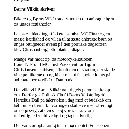
Børns Vilkår skriver:
Bikere og Børns Vilkår stod sammen om anbragte børn
og unges rettigheder.
I en skøn blanding af bikere, samba, MC Einar og en
masse kærlighed og viljen til at sætte anbragte børn og
unges rettigheder øverst på den politiske dagsorden
blev Christianborgs Slotplads indtaget.
Mange var mødt op, da motorcykelklubben
Loud`N`Proud MC med Præsident for Bjørn
Christiansen i spidsen, afholdt demonstration, der skulle
råbe politikerne op og få dem til at fastholde fokus på
anbragte børns vilkår i Danmark.
Det ville vi i Børns Vilkår naturligvis gerne bakke op
om. Derfor gik Politisk Chef i Børns Vilkår, Ingrid
Hartelius Dall på talerstolen i dag med et budskab om
håb om en fremtid, hvor ingen skal leve med offentligt
omsorgssvigt, at deres – og vores – krav om
retfærdighed vil blive hørt og taget alvorligt.
Der var stor opbakning til arrangementet. Fra scenen