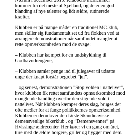
kommer fra det meste af Sjælland, og de er en god
blanding af nye talenter og lidt ældre, rutinerede
kræfter.
Klubben er på mange måder en traditionel MC-klub,
men skiller sig fundamentalt set ud fra flokken ved at
arrangere demonstrationer når samfundet mangler at
rette opmærksomheden mod de svage:
– Klubben har kæmpet for en undskyldning til
Godhavndrengene,
– Klubben samler penge ind til julegaver til udsatte
unge der knapt forstår begrebet ”jul”.
– og senest, demonstrationen ”Stop volden i nattelivet”,
hvor klubben fik rettet samfundets opmærksomhed mod
manglende handling overfor den stigende vold i
nattelivet. Når klubben kæmper deres slag, bruges der
ofte medier for at fange politikkernes opmærksomhed.
Klubben er derudover den første Skandinaviske
demensvenlige bikerklub , og “Demensvenner” på
Hvissinge ældrecenter. Her kører vi en gang om året,
ture med de ældre borgere, griller og hygger med dem.