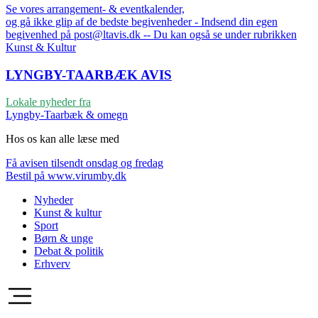
Se vores arrangement- & eventkalender,
og gå ikke glip af de bedste begivenheder - Indsend din egen
begivenhed på post@ltavis.dk -- Du kan også se under rubrikken
Kunst & Kultur
LYNGBY-TAARBÆK
AVIS
Lokale nyheder fra
Lyngby-Taarbæk & omegn
Hos os kan alle læse med
Få avisen tilsendt onsdag og fredag
Bestil på www.virumby.dk
Nyheder
Kunst & kultur
Sport
Børn & unge
Debat & politik
Erhverv