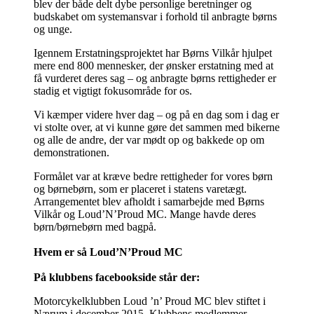
blev der både delt dybe personlige beretninger og
budskabet om systemansvar i forhold til anbragte børns
og unge.
Igennem Erstatningsprojektet har Børns Vilkår hjulpet
mere end 800 mennesker, der ønsker erstatning med at
få vurderet deres sag – og anbragte børns rettigheder er
stadig et vigtigt fokusområde for os.
Vi kæmper videre hver dag – og på en dag som i dag er
vi stolte over, at vi kunne gøre det sammen med bikerne
og alle de andre, der var mødt op og bakkede op om
demonstrationen.
Formålet var at kræve bedre rettigheder for vores børn
og børnebørn, som er placeret i statens varetægt.
Arrangementet blev afholdt i samarbejde med Børns
Vilkår og Loud’N’Proud MC. Mange havde deres
børn/børnebørn med bagpå.
Hvem er så Loud’N’Proud MC
På klubbens facebookside står der:
Motorcykelklubben Loud ’n’ Proud MC blev stiftet i
Nærum i december 2015. Klubbens medlemmer