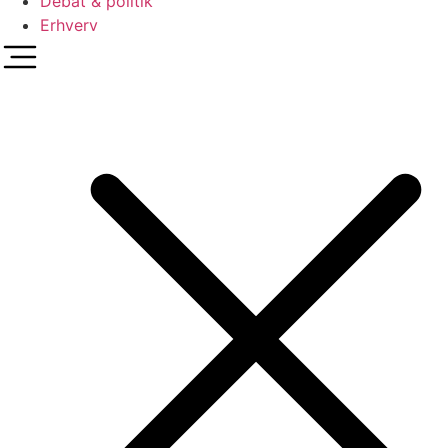
Debat & politik
Erhverv