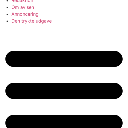
Redaktion
Om avisen
Annoncering
Den trykte udgave