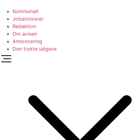
Videre
til
Kommunalt
indhold
Jobannoncer
Redaktion
Om avisen
Annoncering
Den trykte udgave