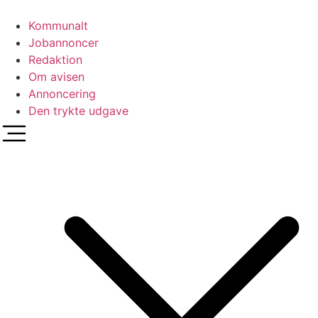
Videre
til
Kommunalt
indhold
Jobannoncer
Redaktion
Om avisen
Annoncering
Den trykte udgave