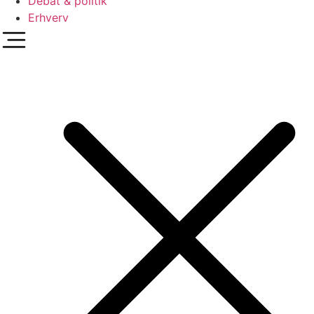
Debat & politik
Erhverv