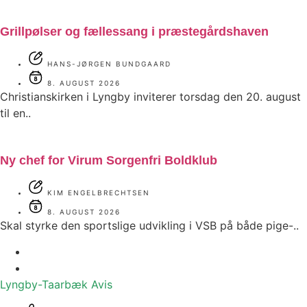
Grillpølser og fællessang i præstegårdshaven
HANS-JØRGEN BUNDGAARD
8. AUGUST 2026
Christianskirken i Lyngby inviterer torsdag den 20. august
til en..
Ny chef for Virum Sorgenfri Boldklub
KIM ENGELBRECHTSEN
8. AUGUST 2026
Skal styrke den sportslige udvikling i VSB på både pige-..
Lyngby-Taarbæk
Avis