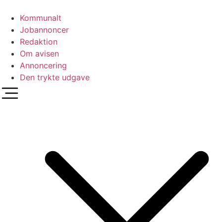
Videre
til
Kommunalt
indhold
Jobannoncer
Redaktion
Om avisen
Annoncering
Den trykte udgave