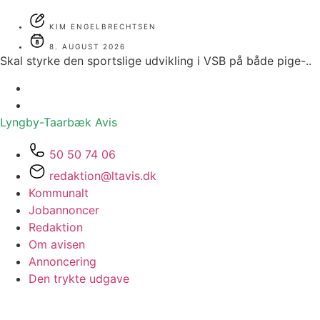
KIM ENGELBRECHTSEN
8. AUGUST 2026
Skal styrke den sportslige udvikling i VSB på både pige-..
Lyngby-Taarbæk
Avis
50 50 74 06
redaktion@ltavis.dk
Kommunalt
Jobannoncer
Redaktion
Om avisen
Annoncering
Den trykte udgave