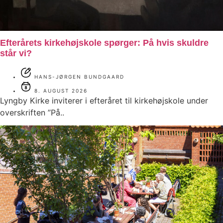
Efterårets kirkehøjskole spørger: På hvis skuldre
står vi?
HANS-JØRGEN BUNDGAARD
8. AUGUST 2026
Lyngby Kirke inviterer i efteråret til kirkehøjskole under
overskriften ”På..