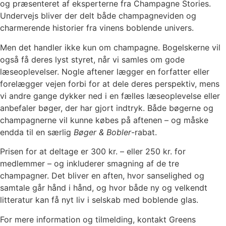
og præsenteret af eksperterne fra Champagne Stories.
Undervejs bliver der delt både champagneviden og
charmerende historier fra vinens boblende univers.
Men det handler ikke kun om champagne. Bogelskerne vil
også få deres lyst styret, når vi samles om gode
læseoplevelser. Nogle aftener lægger en forfatter eller
forelægger vejen forbi for at dele deres perspektiv, mens
vi andre gange dykker ned i en fælles læseoplevelse eller
anbefaler bøger, der har gjort indtryk. Både bøgerne og
champagnerne vil kunne købes på aftenen – og måske
endda til en særlig
Bøger & Bobler
-rabat.
Prisen for at deltage er 300 kr. – eller 250 kr. for
medlemmer – og inkluderer smagning af de tre
champagner. Det bliver en aften, hvor sanselighed og
samtale går hånd i hånd, og hvor både ny og velkendt
litteratur kan få nyt liv i selskab med boblende glas.
For mere information og tilmelding, kontakt Greens