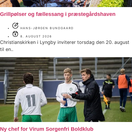
Grillpølser og fællessang i præstegårdshaven
HANS-JØRGEN BUNDGAARD
8. AUGUST 2026
Christianskirken i Lyngby inviterer torsdag den 20. august
til en..
Ny chef for Virum Sorgenfri Boldklub