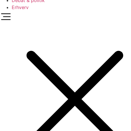
Debat & politik
Erhverv