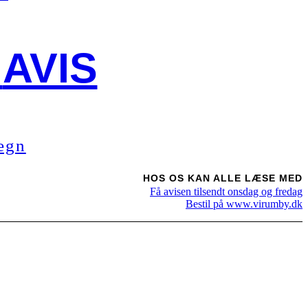
AVIS
egn
HOS OS KAN ALLE LÆSE MED
Få avisen tilsendt onsdag og fredag
Bestil på www.virumby.dk