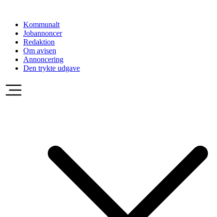
Videre
til
Kommunalt
indhold
Jobannoncer
Redaktion
Om avisen
Annoncering
Den trykte udgave