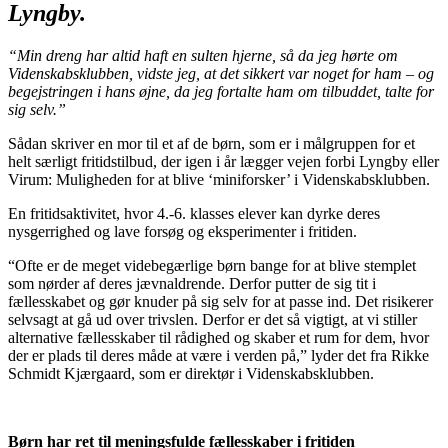
Lyngby.
“Min dreng har altid haft en sulten hjerne, så da jeg hørte om
Videnskabsklubben, vidste jeg, at det sikkert var noget for ham – og
begejstringen i hans øjne, da jeg fortalte ham om tilbuddet, talte for
sig selv.”
Sådan skriver en mor til et af de børn, som er i målgruppen for et
helt særligt fritidstilbud, der igen i år lægger vejen forbi Lyngby eller
Virum: Muligheden for at blive ‘miniforsker’ i Videnskabsklubben.
En fritidsaktivitet, hvor 4.-6. klasses elever kan dyrke deres
nysgerrighed og lave forsøg og eksperimenter i fritiden.
“Ofte er de meget videbegærlige børn bange for at blive stemplet
som nørder af deres jævnaldrende. Derfor putter de sig tit i
fællesskabet og gør knuder på sig selv for at passe ind. Det risikerer
selvsagt at gå ud over trivslen. Derfor er det så vigtigt, at vi stiller
alternative fællesskaber til rådighed og skaber et rum for dem, hvor
der er plads til deres måde at være i verden på,” lyder det fra Rikke
Schmidt Kjærgaard, som er direktør i Videnskabsklubben.
Børn har ret til meningsfulde fællesskaber i fritiden