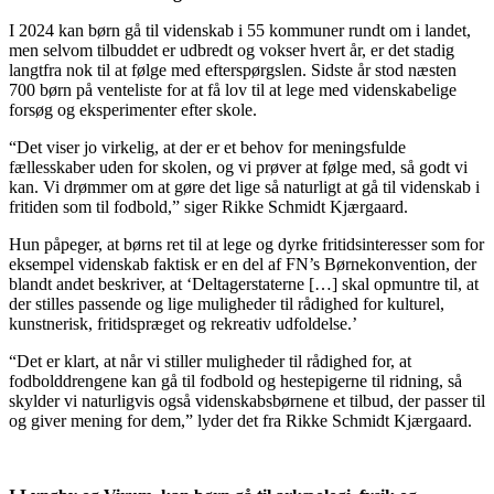
I 2024 kan børn gå til videnskab i 55 kommuner rundt om i landet,
men selvom tilbuddet er udbredt og vokser hvert år, er det stadig
langtfra nok til at følge med efterspørgslen. Sidste år stod næsten
700 børn på venteliste for at få lov til at lege med videnskabelige
forsøg og eksperimenter efter skole.
“Det viser jo virkelig, at der er et behov for meningsfulde
fællesskaber uden for skolen, og vi prøver at følge med, så godt vi
kan. Vi drømmer om at gøre det lige så naturligt at gå til videnskab i
fritiden som til fodbold,” siger Rikke Schmidt Kjærgaard.
Hun påpeger, at børns ret til at lege og dyrke fritidsinteresser som for
eksempel videnskab faktisk er en del af FN’s Børnekonvention, der
blandt andet beskriver, at ‘Deltagerstaterne […] skal opmuntre til, at
der stilles passende og lige muligheder til rådighed for kulturel,
kunstnerisk, fritidspræget og rekreativ udfoldelse.’
“Det er klart, at når vi stiller muligheder til rådighed for, at
fodbolddrengene kan gå til fodbold og hestepigerne til ridning, så
skylder vi naturligvis også videnskabsbørnene et tilbud, der passer til
og giver mening for dem,” lyder det fra Rikke Schmidt Kjærgaard.