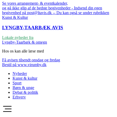
Se vores arrangement- & eventkalender,
og gå ikke glip af de bedste begivenheder - Indsend din egen
begivenhed på post@ltavis.dk -- Du kan også se under rubrikken
Kunst & Kultur
LYNGBY-TAARBÆK
AVIS
Lokale nyheder fra
Lyngby-Taarbæk & omegn
Hos os kan alle læse med
Få avisen tilsendt onsdag og fredag
Bestil på www.virumby.dk
Nyheder
Kunst & kultur
Sport
Børn & unge
Debat & politik
Erhverv