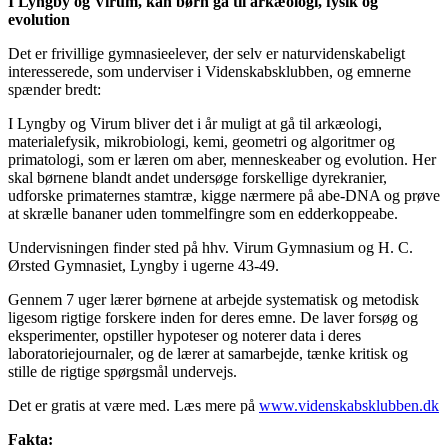
I Lyngby og Virum, kan børn gå til arkæologi, fysik og
evolution
Det er frivillige gymnasieelever, der selv er naturvidenskabeligt
interesserede, som underviser i Videnskabsklubben, og emnerne
spænder bredt:
I Lyngby og Virum bliver det i år muligt at gå til arkæologi,
materialefysik, mikrobiologi, kemi, geometri og algoritmer og
primatologi, som er læren om aber, menneskeaber og evolution. Her
skal børnene blandt andet undersøge forskellige dyrekranier,
udforske primaternes stamtræ, kigge nærmere på abe-DNA og prøve
at skrælle bananer uden tommelfingre som en edderkoppeabe.
Undervisningen finder sted på hhv. Virum Gymnasium og H. C.
Ørsted Gymnasiet, Lyngby i ugerne 43-49.
Gennem 7 uger lærer børnene at arbejde systematisk og metodisk
ligesom rigtige forskere inden for deres emne. De laver forsøg og
eksperimenter, opstiller hypoteser og noterer data i deres
laboratoriejournaler, og de lærer at samarbejde, tænke kritisk og
stille de rigtige spørgsmål undervejs.
Det er gratis at være med. Læs mere på
www.videnskabsklubben.dk
Fakta: