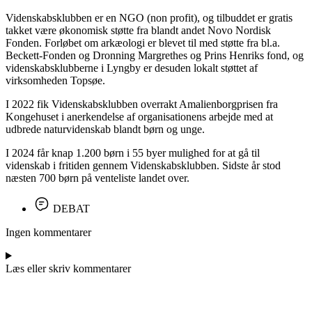
Videnskabsklubben er en NGO (non profit), og tilbuddet er gratis
takket være økonomisk støtte fra blandt andet Novo Nordisk
Fonden. Forløbet om arkæologi er blevet til med støtte fra bl.a.
Beckett-Fonden og Dronning Margrethes og Prins Henriks fond, og
videnskabsklubberne i Lyngby er desuden lokalt støttet af
virksomheden Topsøe.
I 2022 fik Videnskabsklubben overrakt Amalienborgprisen fra
Kongehuset i anerkendelse af organisationens arbejde med at
udbrede naturvidenskab blandt børn og unge.
I 2024 får knap 1.200 børn i 55 byer mulighed for at gå til
videnskab i fritiden gennem Videnskabsklubben. Sidste år stod
næsten 700 børn på venteliste landet over.
DEBAT
Ingen kommentarer
Læs eller skriv kommentarer