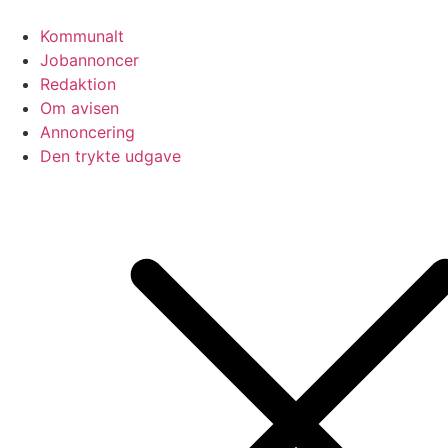
Videre
til
Kommunalt
indhold
Jobannoncer
Redaktion
Om avisen
Annoncering
Den trykte udgave