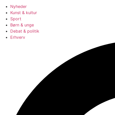
Nyheder
Kunst & kultur
Sport
Børn & unge
Debat & politik
Erhverv