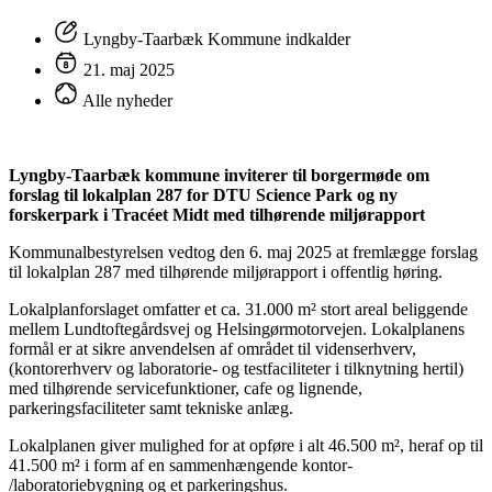
Lyngby-Taarbæk Kommune indkalder
21. maj 2025
Alle nyheder
Lyngby-Taarbæk kommune inviterer til borgermøde om
forslag til lokalplan 287 for DTU Science Park og ny
forskerpark i Tracéet Midt med tilhørende miljørapport
Kommunalbestyrelsen vedtog den 6. maj 2025 at fremlægge forslag
til lokalplan 287 med tilhørende miljørapport i offentlig høring.
Lokalplanforslaget omfatter et ca. 31.000 m² stort areal beliggende
mellem Lundtoftegårdsvej og Helsingørmotorvejen. Lokalplanens
formål er at sikre anvendelsen af området til videnserhverv,
(kontorerhverv og laboratorie- og testfaciliteter i tilknytning hertil)
med tilhørende servicefunktioner, cafe og lignende,
parkeringsfaciliteter samt tekniske anlæg.
Lokalplanen giver mulighed for at opføre i alt 46.500 m², heraf op til
41.500 m² i form af en sammenhængende kontor-
/laboratoriebygning og et parkeringshus.