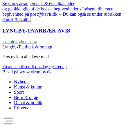
Se vores arrangement- & eventkalender,
og gå ikke glip af de bedste begivenheder - Indsend din egen
begivenhed på post@ltavis.dk -- Du kan også se under rubrikken
Kunst & Kultur
LYNGBY-TAARBÆK
AVIS
Lokale nyheder fra
Lyngby-Taarbæk & omegn
Hos os kan alle læse med
Få avisen tilsendt onsdag og fredag
Bestil på www.virumby.dk
Nyheder
Kunst & kultur
Sport
Børn & unge
Debat & politik
Erhverv