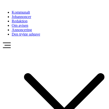
Videre
til
Kommunalt
indhold
Jobannoncer
Redaktion
Om avisen
Annoncering
Den trykte udgave