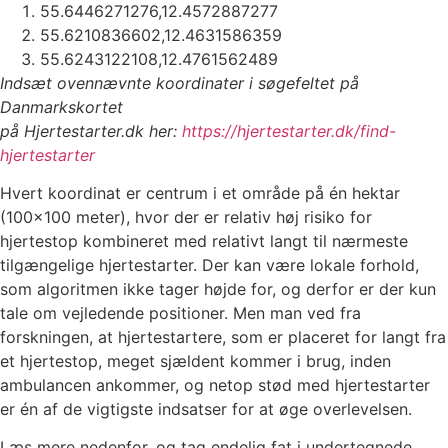
55.6446271276,12.4572887277
55.6210836602,12.4631586359
55.6243122108,12.4761562489
Indsæt ovennævnte koordinater i søgefeltet på
Danmarkskortet
på Hjertestarter.dk her:
https://hjertestarter.dk/find-
hjertestarter
Hvert koordinat er centrum i et område på én hektar
(100×100 meter), hvor der er relativ høj risiko for
hjertestop kombineret med relativt langt til nærmeste
tilgængelige hjertestarter. Der kan være lokale forhold,
som algoritmen ikke tager højde for, og derfor er der kun
tale om vejledende positioner. Men man ved fra
forskningen, at hjertestartere, som er placeret for langt fra
et hjertestop, meget sjældent kommer i brug, inden
ambulancen ankommer, og netop stød med hjertestarter
er én af de vigtigste indsatser for at øge overlevelsen.
Læs mere nedenfor, og tag endelig fat i undertegnede,