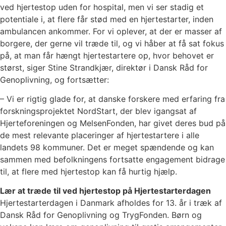
ved hjertestop uden for hospital, men vi ser stadig et
potentiale i, at flere får stød med en hjertestarter, inden
ambulancen ankommer. For vi oplever, at der er masser af
borgere, der gerne vil træde til, og vi håber at få sat fokus
på, at man får hængt hjertestartere op, hvor behovet er
størst, siger Stine Strandkjær, direktør i Dansk Råd for
Genoplivning, og fortsætter:
– Vi er rigtig glade for, at danske forskere med erfaring fra
forskningsprojektet NordStart, der blev igangsat af
Hjerteforeningen og MelsenFonden, har givet deres bud på
de mest relevante placeringer af hjertestartere i alle
landets 98 kommuner. Det er meget spændende og kan
sammen med befolkningens fortsatte engagement bidrage
til, at flere med hjertestop kan få hurtig hjælp.
Lær at træde til ved hjertestop på Hjertestarterdagen
Hjertestarterdagen i Danmark afholdes for 13. år i træk af
Dansk Råd for Genoplivning og TrygFonden. Børn og