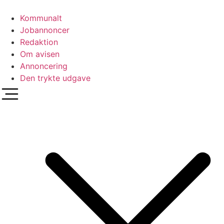
Videre
til
Kommunalt
indhold
Jobannoncer
Redaktion
Om avisen
Annoncering
Den trykte udgave