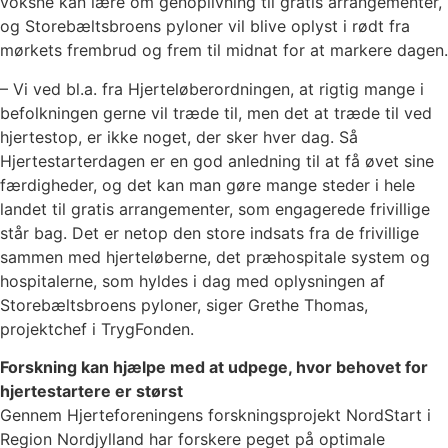
voksne kan lære om genoplivning til gratis arrangementer,
og Storebæltsbroens pyloner vil blive oplyst i rødt fra
mørkets frembrud og frem til midnat for at markere dagen.
– Vi ved bl.a. fra Hjerteløberordningen, at rigtig mange i
befolkningen gerne vil træde til, men det at træde til ved
hjertestop, er ikke noget, der sker hver dag. Så
Hjertestarterdagen er en god anledning til at få øvet sine
færdigheder, og det kan man gøre mange steder i hele
landet til gratis arrangementer, som engagerede frivillige
står bag. Det er netop den store indsats fra de frivillige
sammen med hjerteløberne, det præhospitale system og
hospitalerne, som hyldes i dag med oplysningen af
Storebæltsbroens pyloner, siger Grethe Thomas,
projektchef i TrygFonden.
Forskning kan hjælpe med at udpege, hvor behovet for
hjertestartere er størst
Gennem Hjerteforeningens forskningsprojekt NordStart i
Region Nordjylland har forskere peget på optimale