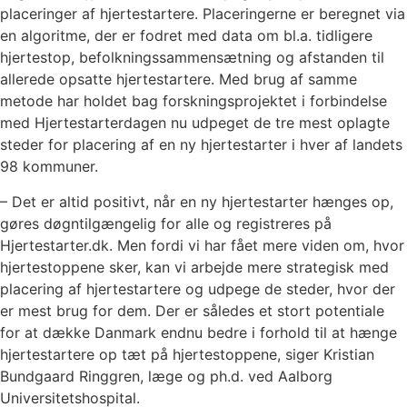
placeringer af hjertestartere. Placeringerne er beregnet via
en algoritme, der er fodret med data om bl.a. tidligere
hjertestop, befolkningssammensætning og afstanden til
allerede opsatte hjertestartere. Med brug af samme
metode har holdet bag forskningsprojektet i forbindelse
med Hjertestarterdagen nu udpeget de tre mest oplagte
steder for placering af en ny hjertestarter i hver af landets
98 kommuner.
– Det er altid positivt, når en ny hjertestarter hænges op,
gøres døgntilgængelig for alle og registreres på
Hjertestarter.dk. Men fordi vi har fået mere viden om, hvor
hjertestoppene sker, kan vi arbejde mere strategisk med
placering af hjertestartere og udpege de steder, hvor der
er mest brug for dem. Der er således et stort potentiale
for at dække Danmark endnu bedre i forhold til at hænge
hjertestartere op tæt på hjertestoppene, siger Kristian
Bundgaard Ringgren, læge og ph.d. ved Aalborg
Universitetshospital.