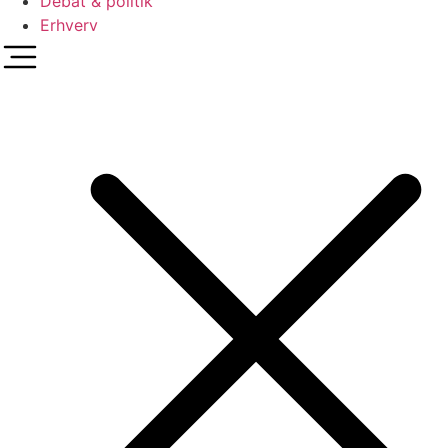
Debat & politik
Erhverv