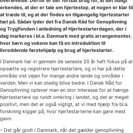
overlevelse. Derfor er der fortsat brug for, at det tidligt
erkendes, at der er tale om hjertestop, at nogen er klar til
at træde til, og at der findes en tilgængelig hjertestarter
tæt på. Sådan lyder det fra Dansk Råd for Genoplivning
og TrygFonden i anledning af Hjertestarterdagen, der i
dag markeres i bl.a. Danmark med gratis arrangementer,
hvor børn og voksne kan få en introduktion til
livreddende førstehjælp og brug af hjertestarter.
I Danmark har vi gennem de seneste 20 år haft fokus på at
opsætte og registrere hjertestartere, og vi har på dette
område vist vejen for mange andre lande og områder i
verden. Men vi kan stadig blive bedre. I Dansk Råd for
Genoplivning oplever man en stor interesse for at hænge
hjertestartere op rundt omkring i landet, og det er meget
positivt, men det er også vigtigt, at vi med hjælp fra bl.a.
forskning kigger på, hvor hjertestarterne kan gøre mest
gavn.
– Det går godt i Danmark, når det gælder genoplivning